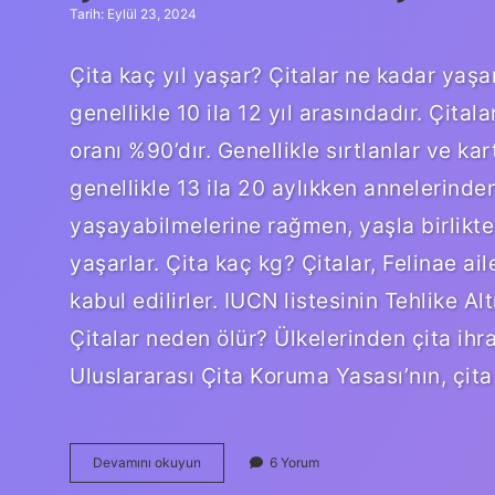
Tarih: Eylül 23, 2024
Çita kaç yıl yaşar? Çitalar ne kadar yaş
genellikle 10 ila 12 yıl arasındadır. Çita
oranı %90’dır. Genellikle sırtlanlar ve kar
genellikle 13 ila 20 aylıkken annelerinden 
yaşayabilmelerine rağmen, yaşla birlikte h
yaşarlar. Çita kaç kg? Çitalar, Felinae ail
kabul edilirler. IUCN listesinin Tehlike A
Çitalar neden ölür? Ülkelerinden çita ihr
Uluslararası Çita Koruma Yasası’nın, ç
Çita
Devamını okuyun
6 Yorum
En