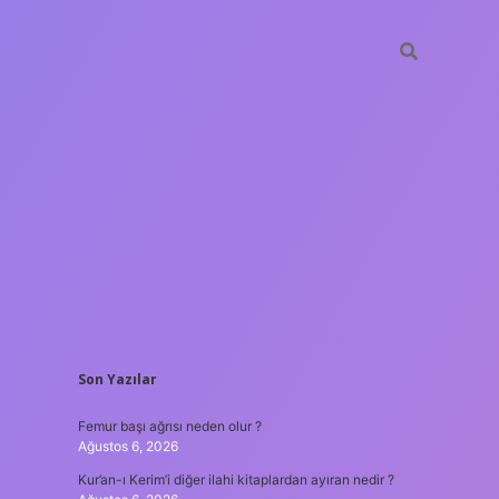
SIDEBAR
Son Yazılar
ilbet giriş
Femur başı ağrısı neden olur ?
Ağustos 6, 2026
Kur’an-ı Kerim’i diğer ilahi kitaplardan ayıran nedir ?