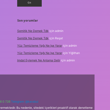
Son yorumlar
Semitik Ne Demek Tdk
için
admin
Semitik Ne Demek Tdk
için
Reşat
Yüz Temizleme Yağı Ne Işe Yarar
için
admin
Yüz Temizleme Yağı Ne Işe Yarar
için
Yiğithan
Imdat Eylemek Ne Anlama Gelir
için
admin
6 0 726
Telegram: @karabul
ermektedir. Bu nedenle, sitedeki içerikleri proaktif olarak denetleme