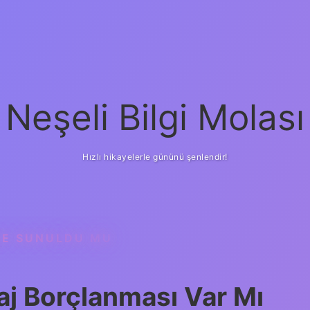
Neşeli Bilgi Molası
Hızlı hikayelerle gününü şenlendir!
ISE SUNULDU MU
aj Borçlanması Var Mı