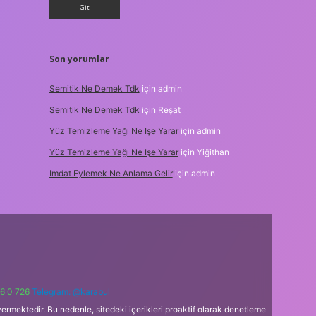
Son yorumlar
Semitik Ne Demek Tdk
için
admin
Semitik Ne Demek Tdk
için
Reşat
Yüz Temizleme Yağı Ne Işe Yarar
için
admin
Yüz Temizleme Yağı Ne Işe Yarar
için
Yiğithan
Imdat Eylemek Ne Anlama Gelir
için
admin
6 0 726
Telegram: @karabul
ermektedir. Bu nedenle, sitedeki içerikleri proaktif olarak denetleme