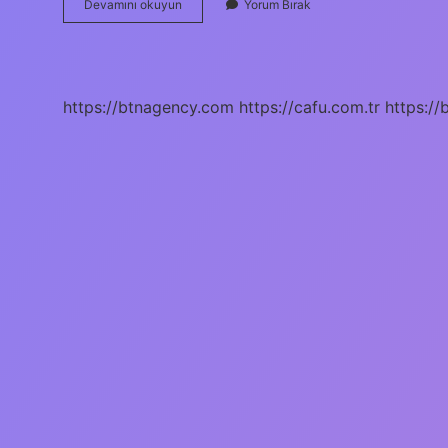
Yeni
Devamını okuyun
Yorum Bırak
Torba
Yasada
Staj
Borçlanması
Var
https://btnagency.com
https://cafu.com.tr
https://
Mı