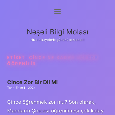
menüyü
Anasayfa
aç
Gizlilik Politikası
Neşeli Bilgi Molası
Yasal Uyarı
Hızlı hikayelerle gününü şenlendir!
Hakkımızda
ETIKET:
ÇINCE NE KADAR SÜREDE
ÖĞRENILIR
Cince Zor Bir Dil Mi
Tarih: Ekim 11, 2024
Çince öğrenmek zor mu? Son olarak,
Mandarin Çincesi öğrenilmesi çok kolay