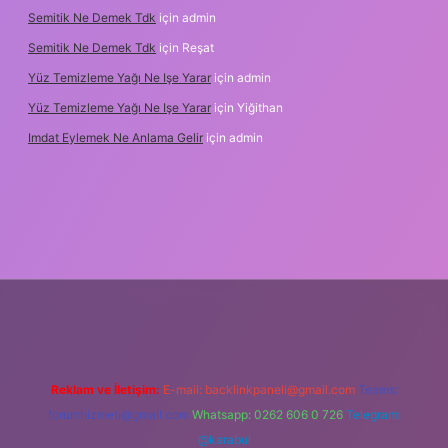
Semitik Ne Demek Tdk
için
admin
Semitik Ne Demek Tdk
için
Reşat
Yüz Temizleme Yağı Ne Işe Yarar
için
admin
Yüz Temizleme Yağı Ne Işe Yarar
için
Yiğithan
Imdat Eylemek Ne Anlama Gelir
için
admin
ilbet giriş
Reklam ve İletişim:
E-mail:
backlinkpaneli@gmail.com
Teams:
forumhizmeti@gmail.com
Whatsapp: 0262 606 0 726
Telegram:
@karabul