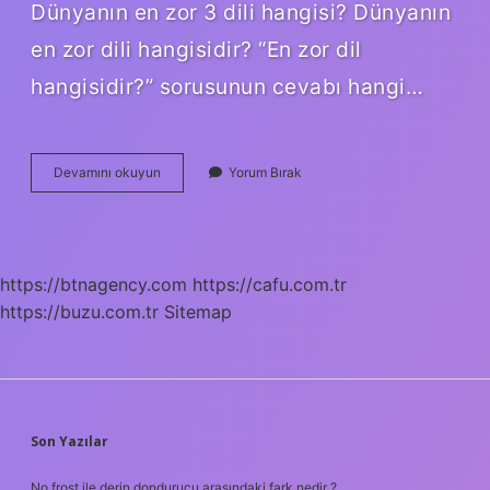
Dünyanın en zor 3 dili hangisi? Dünyanın
en zor dili hangisidir? “En zor dil
hangisidir?” sorusunun cevabı hangi…
Cince
Devamını okuyun
Yorum Bırak
Zor
Bir
Dil
Mi
https://btnagency.com
https://cafu.com.tr
https://buzu.com.tr
Sitemap
SIDEBAR
Son Yazılar
No frost ile derin dondurucu arasındaki fark nedir ?