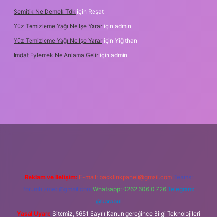
Semitik Ne Demek Tdk
için
Reşat
Yüz Temizleme Yağı Ne Işe Yarar
için
admin
Yüz Temizleme Yağı Ne Işe Yarar
için
Yiğithan
Imdat Eylemek Ne Anlama Gelir
için
admin
iş
Reklam ve İletişim:
E-mail:
backlinkpaneli@gmail.com
Teams:
forumhizmeti@gmail.com
Whatsapp: 0262 606 0 726
Telegram:
@karabul
Yasal Uyarı:
Sitemiz, 5651 Sayılı Kanun gereğince Bilgi Teknolojileri