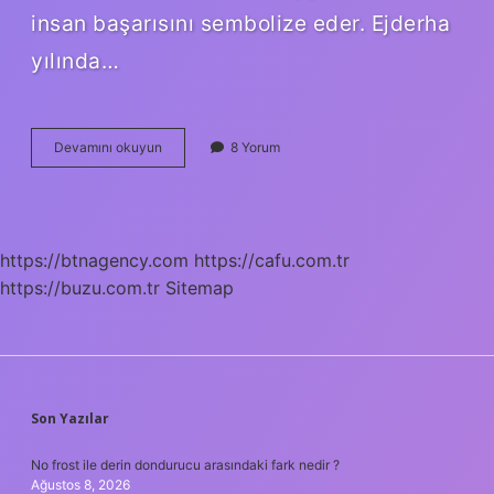
insan başarısını sembolize eder. Ejderha
yılında…
Öküz
Devamını okuyun
8 Yorum
Yılı
Ne
Zaman
https://btnagency.com
https://cafu.com.tr
https://buzu.com.tr
Sitemap
SIDEBAR
Son Yazılar
No frost ile derin dondurucu arasındaki fark nedir ?
Ağustos 8, 2026