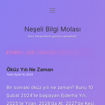
menüyü
Anasayfa
aç
Gizlilik Politikası
Neşeli Bilgi Molası
Yasal Uyarı
Hızlı hikayelerle gününü şenlendir!
Hakkımızda
ETIKET:
ÇIN TAKVIMI 2024 NE YILI
Öküz Yılı Ne Zaman
Tarih: Eylül 16, 2024
Bir sonraki öküz yılı ne zaman? Bunu 10
Şubat 2024’te başlayan Ejderha Yılı,
2025’te Yılan, 2026’da At, 2027’de Keçi,