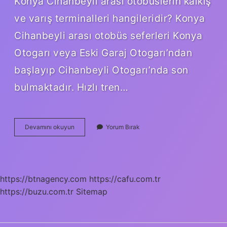
Konya Cihanbeyli arası otobüslerin kalkış
ve varış terminalleri hangileridir? Konya
Cihanbeyli arası otobüs seferleri Konya
Otogarı veya Eski Garaj Otogarı’ndan
başlayıp Cihanbeyli Otogarı’nda son
bulmaktadır. Hızlı tren…
Cihanbeyli
Devamını okuyun
Yorum Bırak
Ankara
Arası
Otobüsle
Kaç
Saat
https://btnagency.com
https://cafu.com.tr
https://buzu.com.tr
Sitemap