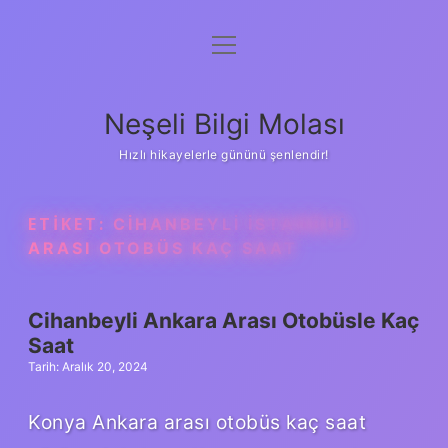
menüyü
Anasayfa
aç
Gizlilik Politikası
Neşeli Bilgi Molası
Yasal Uyarı
Hızlı hikayelerle gününü şenlendir!
Hakkımızda
ETIKET:
CIHANBEYLI İSTANBUL
ARASI OTOBÜS KAÇ SAAT
Cihanbeyli Ankara Arası Otobüsle Kaç
Saat
Tarih: Aralık 20, 2024
Konya Ankara arası otobüs kaç saat