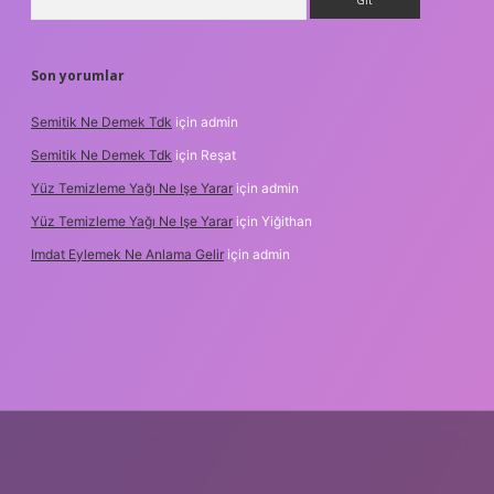
Son yorumlar
Semitik Ne Demek Tdk
için
admin
Semitik Ne Demek Tdk
için
Reşat
Yüz Temizleme Yağı Ne Işe Yarar
için
admin
Yüz Temizleme Yağı Ne Işe Yarar
için
Yiğithan
Imdat Eylemek Ne Anlama Gelir
için
admin
lbet giriş