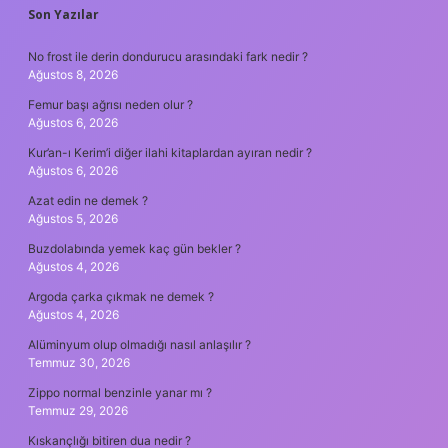
SIDEBAR
Son Yazılar
No frost ile derin dondurucu arasındaki fark nedir ?
Ağustos 8, 2026
Femur başı ağrısı neden olur ?
Ağustos 6, 2026
Kur’an-ı Kerim’i diğer ilahi kitaplardan ayıran nedir ?
Ağustos 6, 2026
Azat edin ne demek ?
Ağustos 5, 2026
Buzdolabında yemek kaç gün bekler ?
Ağustos 4, 2026
Argoda çarka çıkmak ne demek ?
Ağustos 4, 2026
Alüminyum olup olmadığı nasıl anlaşılır ?
Temmuz 30, 2026
Zippo normal benzinle yanar mı ?
Temmuz 29, 2026
Kıskançlığı bitiren dua nedir ?