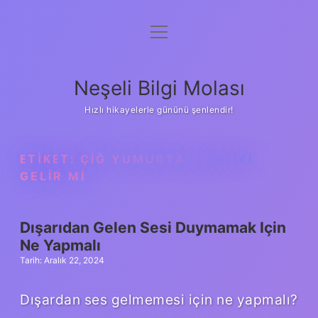
menüyü
Anasayfa
aç
Gizlilik Politikası
Neşeli Bilgi Molası
Yasal Uyarı
Hızlı hikayelerle gününü şenlendir!
Hakkımızda
ETIKET:
ÇIĞ YUMURTA SESE IYI
GELIR MI
Dışarıdan Gelen Sesi Duymamak Için
Ne Yapmalı
Tarih: Aralık 22, 2024
Dışardan ses gelmemesi için ne yapmalı?