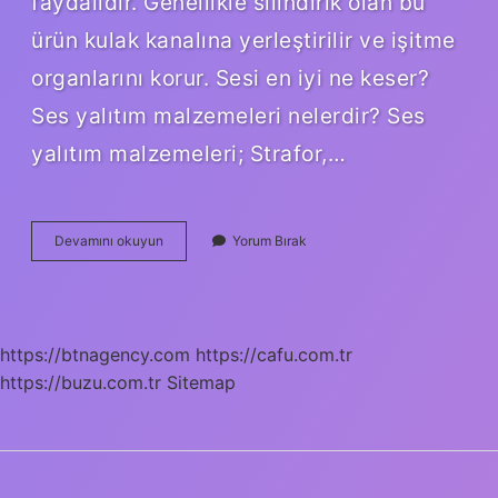
faydalıdır. Genellikle silindirik olan bu
ürün kulak kanalına yerleştirilir ve işitme
organlarını korur. Sesi en iyi ne keser?
Ses yalıtım malzemeleri nelerdir? Ses
yalıtım malzemeleri; Strafor,…
Dışarıdan
Devamını okuyun
Yorum Bırak
Gelen
Sesi
Duymamak
Için
Ne
https://btnagency.com
https://cafu.com.tr
Yapmalı
https://buzu.com.tr
Sitemap