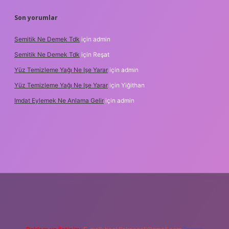
Son yorumlar
Semitik Ne Demek Tdk
için
admin
Semitik Ne Demek Tdk
için
Reşat
Yüz Temizleme Yağı Ne Işe Yarar
için
admin
Yüz Temizleme Yağı Ne Işe Yarar
için
Yiğithan
Imdat Eylemek Ne Anlama Gelir
için
admin
t giriş