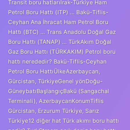
Transit boru hatlarıIrak-Türkiye Ham
Petrol Boru Hattı (ITP) … Bakü-Tiflis-
Ceyhan Ana İhracat Ham Petrol Boru
Hattı (BTC) … Trans Anadolu Doğal Gaz
Boru Hattı (TANAP) … TürkAkım Doğal
Gaz Boru Hattı (TÜRKAKIM) Petrol boru
hattı nerededir? Bakü-Tiflis-Ceyhan
Petrol Boru HattıÜlkeAzerbaycan,
Gürcistan, TürkiyeGenel yönDoğu-
GüneybatıBaşlangıçBakü (Sangachal
Terminali), AzerbaycanKonumTiflis
Gürcistan, Erzurum Türkiye, Sarız
Türkiye12 diğer hat Türk akımı boru hattı