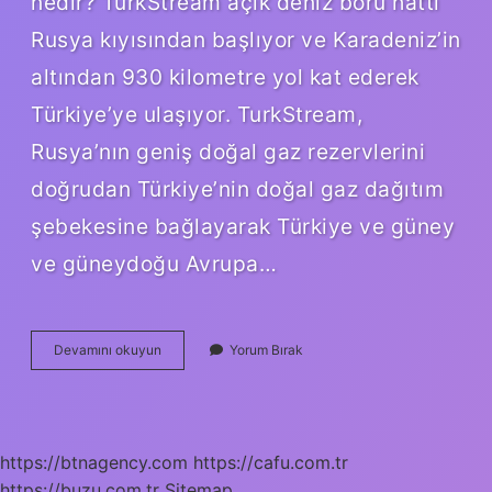
nedir? TurkStream açık deniz boru hattı
Rusya kıyısından başlıyor ve Karadeniz’in
altından 930 kilometre yol kat ederek
Türkiye’ye ulaşıyor. TurkStream,
Rusya’nın geniş doğal gaz rezervlerini
doğrudan Türkiye’nin doğal gaz dağıtım
şebekesine bağlayarak Türkiye ve güney
ve güneydoğu Avrupa…
Ülkemizdeki
Devamını okuyun
Yorum Bırak
Petrol
Boru
Hatları
Nelerdir
https://btnagency.com
https://cafu.com.tr
https://buzu.com.tr
Sitemap