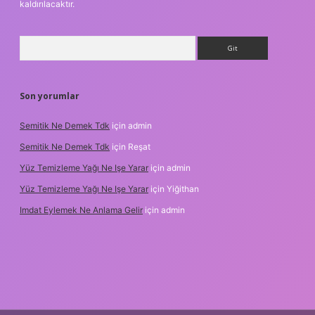
kaldırılacaktır.
Arama
Son yorumlar
Semitik Ne Demek Tdk
için
admin
Semitik Ne Demek Tdk
için
Reşat
Yüz Temizleme Yağı Ne Işe Yarar
için
admin
Yüz Temizleme Yağı Ne Işe Yarar
için
Yiğithan
Imdat Eylemek Ne Anlama Gelir
için
admin