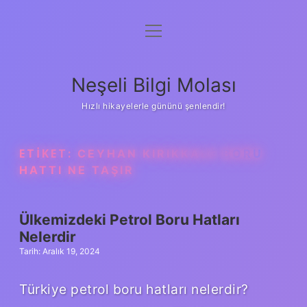
menüyü
Anasayfa
aç
Gizlilik Politikası
Neşeli Bilgi Molası
Yasal Uyarı
Hızlı hikayelerle gününü şenlendir!
Hakkımızda
ETIKET:
CEYHAN KIRIKKALE BORU
HATTI NE TAŞIR
Ülkemizdeki Petrol Boru Hatları
Nelerdir
Tarih: Aralık 19, 2024
Türkiye petrol boru hatları nelerdir?