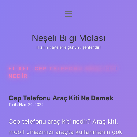
menüyü
Anasayfa
aç
Gizlilik Politikası
Neşeli Bilgi Molası
Yasal Uyarı
Hızlı hikayelerle gününü şenlendir!
Hakkımızda
ETIKET:
CEP TELEFONU ARAÇ KITI
NEDIR
Cep Telefonu Araç Kiti Ne Demek
Tarih: Ekim 20, 2024
Cep telefonu araç kiti nedir? Araç kiti,
mobil cihazınızı araçta kullanmanın çok