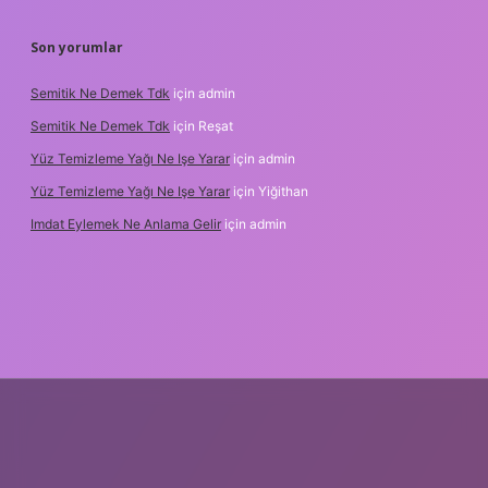
Son yorumlar
Semitik Ne Demek Tdk
için
admin
Semitik Ne Demek Tdk
için
Reşat
Yüz Temizleme Yağı Ne Işe Yarar
için
admin
Yüz Temizleme Yağı Ne Işe Yarar
için
Yiğithan
Imdat Eylemek Ne Anlama Gelir
için
admin
lbet giriş