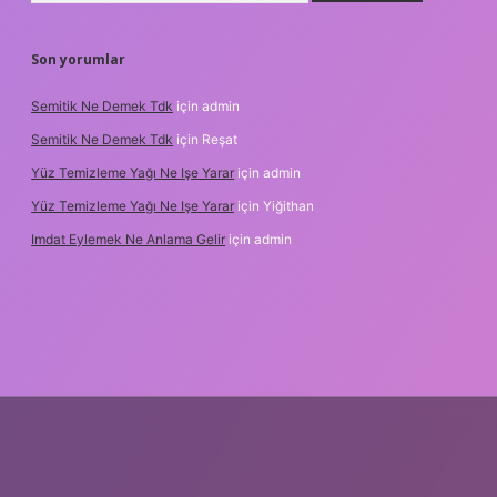
Son yorumlar
Semitik Ne Demek Tdk
için
admin
Semitik Ne Demek Tdk
için
Reşat
Yüz Temizleme Yağı Ne Işe Yarar
için
admin
Yüz Temizleme Yağı Ne Işe Yarar
için
Yiğithan
Imdat Eylemek Ne Anlama Gelir
için
admin
ilbet giriş