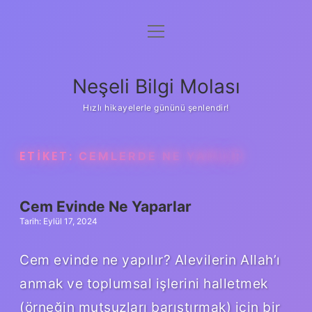
menüyü
Anasayfa
aç
Gizlilik Politikası
Neşeli Bilgi Molası
Yasal Uyarı
Hızlı hikayelerle gününü şenlendir!
Hakkımızda
ETIKET:
CEMLERDE NE YAPILIR
Cem Evinde Ne Yaparlar
Tarih: Eylül 17, 2024
Cem evinde ne yapılır? Alevilerin Allah’ı
anmak ve toplumsal işlerini halletmek
(örneğin mutsuzları barıştırmak) için bir