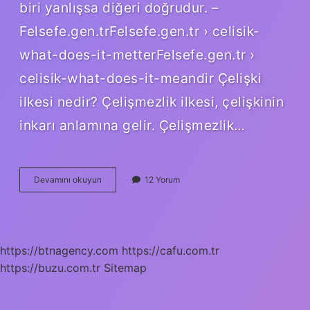
biri yanlışsa diğeri doğrudur. –
Felsefe.gen.trFelsefe.gen.tr › celisik-
what-does-it-metterFelsefe.gen.tr ›
celisik-what-does-it-meandir Çelişki
ilkesi nedir? Çelişmezlik ilkesi, çelişkinin
inkarı anlamına gelir. Çelişmezlik…
Çelişki
Devamını okuyun
12 Yorum
Kuramı
Nedir
https://btnagency.com
https://cafu.com.tr
https://buzu.com.tr
Sitemap