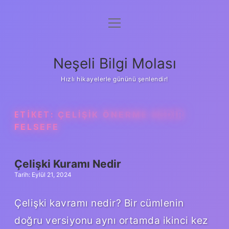
menüyü
Anasayfa
aç
Gizlilik Politikası
Neşeli Bilgi Molası
Yasal Uyarı
Hızlı hikayelerle gününü şenlendir!
Hakkımızda
ETIKET:
ÇELIŞIK ÖNERME NEDIR
FELSEFE
Çelişki Kuramı Nedir
Tarih: Eylül 21, 2024
Çelişki kavramı nedir? Bir cümlenin
doğru versiyonu aynı ortamda ikinci kez