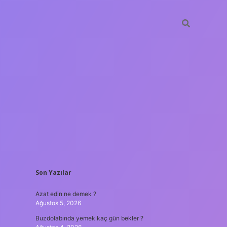
SIDEBAR
Son Yazılar
ilbet giriş
Azat edin ne demek ?
Ağustos 5, 2026
Buzdolabında yemek kaç gün bekler ?