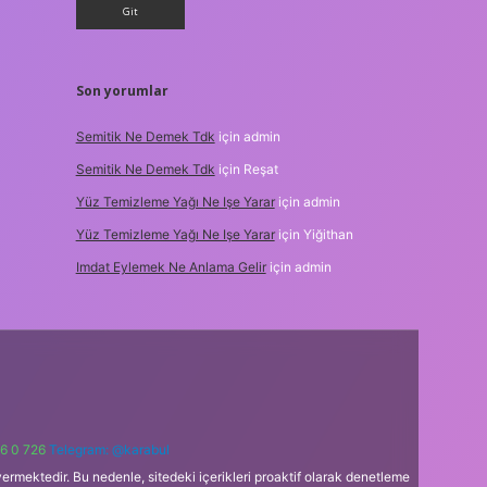
Son yorumlar
Semitik Ne Demek Tdk
için
admin
Semitik Ne Demek Tdk
için
Reşat
Yüz Temizleme Yağı Ne Işe Yarar
için
admin
Yüz Temizleme Yağı Ne Işe Yarar
için
Yiğithan
Imdat Eylemek Ne Anlama Gelir
için
admin
6 0 726
Telegram: @karabul
ermektedir. Bu nedenle, sitedeki içerikleri proaktif olarak denetleme