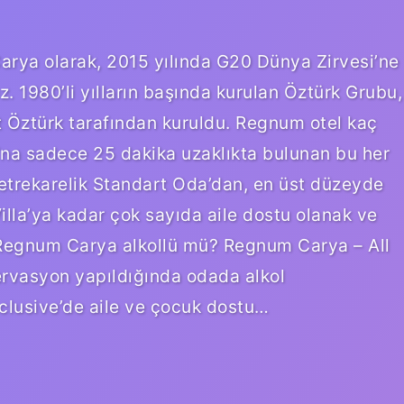
rya olarak, 2015 yılında G20 Dünya Zirvesi’ne
. 1980’li yılların başında kurulan Öztürk Grubu,
t Öztürk tarafından kuruldu. Regnum otel kaç
ı’na sadece 25 dakika uzaklıkta bulunan bu her
 metrekarelik Standart Oda’dan, en üst düzeyde
lla’ya kadar çok sayıda aile dostu olanak ve
Regnum Carya alkollü mü? Regnum Carya – All
ervasyon yapıldığında odada alkol
clusive’de aile ve çocuk dostu…