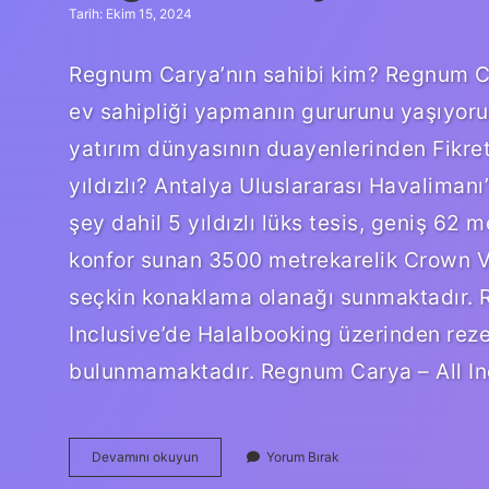
Tarih: Ekim 15, 2024
Regnum Carya’nın sahibi kim? Regnum Ca
ev sahipliği yapmanın gururunu yaşıyoruz
yatırım dünyasının duayenlerinden Fikre
yıldızlı? Antalya Uluslararası Havaliman
şey dahil 5 yıldızlı lüks tesis, geniş 62
konfor sunan 3500 metrekarelik Crown Vi
seçkin konaklama olanağı sunmaktadır. 
Inclusive’de Halalbooking üzerinden rez
bulunmamaktadır. Regnum Carya – All In
Regnum
Devamını okuyun
Yorum Bırak
Carya