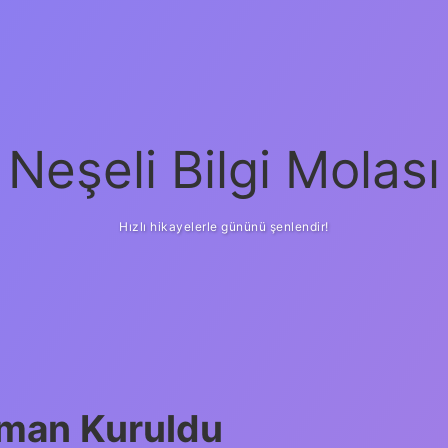
Neşeli Bilgi Molası
Hızlı hikayelerle gününü şenlendir!
man Kuruldu