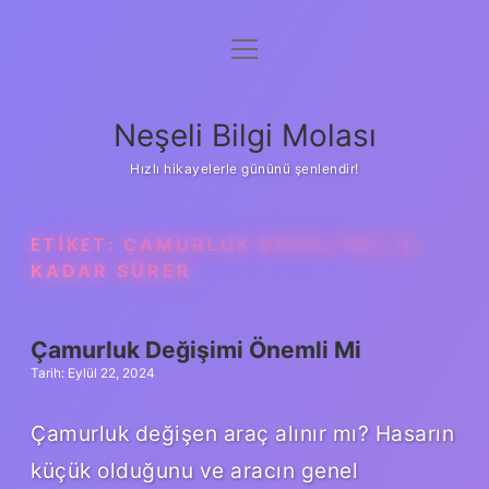
menüyü
Anasayfa
aç
Gizlilik Politikası
Neşeli Bilgi Molası
Yasal Uyarı
Hızlı hikayelerle gününü şenlendir!
Hakkımızda
ETIKET:
ÇAMURLUK DÜZELTME NE
KADAR SÜRER
Çamurluk Değişimi Önemli Mi
Tarih: Eylül 22, 2024
Çamurluk değişen araç alınır mı? Hasarın
küçük olduğunu ve aracın genel