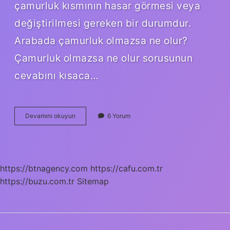
çamurluk kısmının hasar görmesi veya
değiştirilmesi gereken bir durumdur.
Arabada çamurluk olmazsa ne olur?
Çamurluk olmazsa ne olur sorusunun
cevabını kısaca…
Çamurluk
Devamını okuyun
6 Yorum
Değişimi
Önemli
Mi
https://btnagency.com
https://cafu.com.tr
https://buzu.com.tr
Sitemap