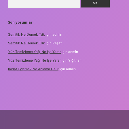
Son yorumlar
Semitik Ne Demek Tdk
için
admin
Semitik Ne Demek Tdk
için
Reşat
Yüz Temizleme Yağı Ne Işe Yarar
için
admin
Yüz Temizleme Yağı Ne Işe Yarar
için
Yiğithan
Imdat Eylemek Ne Anlama Gelir
için
admin
t giriş