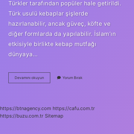
Türkler tarafından popüler hale getirildi.
Türk usulü kebaplar şişlerde
hazırlanabilir, ancak güveç, köfte ve
diğer formlarda da yapılabilir. İslam’ın
etkisiyle birlikte kebap mutfağı
dünyaya…
Kebap
Devamını okuyun
Yorum Bırak
Ilk
Hangi
Ilde
Yapıldı
https://btnagency.com
https://cafu.com.tr
https://buzu.com.tr
Sitemap