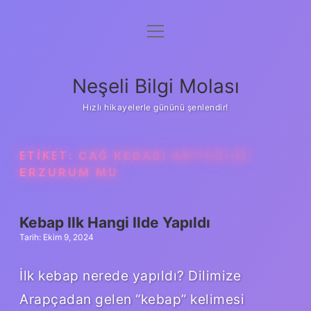
menüyü
Anasayfa
aç
Gizlilik Politikası
Neşeli Bilgi Molası
Yasal Uyarı
Hızlı hikayelerle gününü şenlendir!
Hakkımızda
ETIKET:
CAĞ KEBABI ARTVIN MI
ERZURUM MU
Kebap Ilk Hangi Ilde Yapıldı
Tarih: Ekim 9, 2024
İlk kebap nerede yapıldı? Dilimize
Arapçadan gelen “kebap” kelimesi