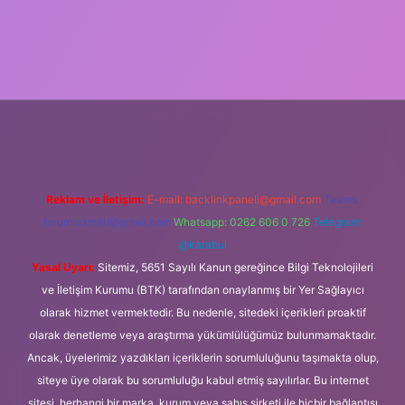
iş
Reklam ve İletişim:
E-mail:
backlinkpaneli@gmail.com
Teams:
forumhizmeti@gmail.com
Whatsapp: 0262 606 0 726
Telegram:
@karabul
Yasal Uyarı:
Sitemiz, 5651 Sayılı Kanun gereğince Bilgi Teknolojileri
ve İletişim Kurumu (BTK) tarafından onaylanmış bir Yer Sağlayıcı
olarak hizmet vermektedir. Bu nedenle, sitedeki içerikleri proaktif
olarak denetleme veya araştırma yükümlülüğümüz bulunmamaktadır.
Ancak, üyelerimiz yazdıkları içeriklerin sorumluluğunu taşımakta olup,
siteye üye olarak bu sorumluluğu kabul etmiş sayılırlar. Bu internet
sitesi, herhangi bir marka, kurum veya şahıs şirketi ile hiçbir bağlantısı