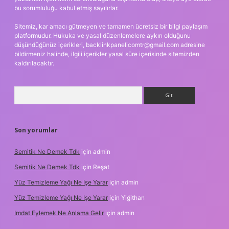
bu sorumluluğu kabul etmiş sayılırlar.
Sitemiz, kar amacı gütmeyen ve tamamen ücretsiz bir bilgi paylaşım
platformudur. Hukuka ve yasal düzenlemelere aykırı olduğunu
düşündüğünüz içerikleri,
backlinkpanelicomtr@gmail.com
adresine
bildirmeniz halinde, ilgili içerikler yasal süre içerisinde sitemizden
kaldırılacaktır.
Arama
Son yorumlar
Semitik Ne Demek Tdk
için
admin
Semitik Ne Demek Tdk
için
Reşat
Yüz Temizleme Yağı Ne Işe Yarar
için
admin
Yüz Temizleme Yağı Ne Işe Yarar
için
Yiğithan
Imdat Eylemek Ne Anlama Gelir
için
admin