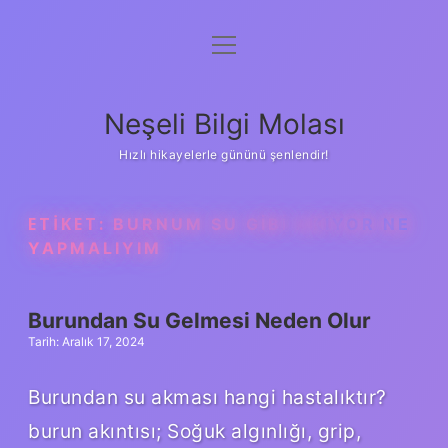
menüyü
Anasayfa
aç
Gizlilik Politikası
Neşeli Bilgi Molası
Yasal Uyarı
Hızlı hikayelerle gününü şenlendir!
Hakkımızda
ETIKET:
BURNUM SU GIBI AKIYOR NE
YAPMALIYIM
Burundan Su Gelmesi Neden Olur
Tarih: Aralık 17, 2024
Burundan su akması hangi hastalıktır?
burun akıntısı; Soğuk algınlığı, grip,