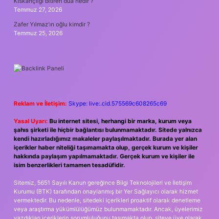
Kıskançlığı bitiren dua nedir ?
Temmuz 27, 2026
Zafer Yılmaz’ın oğlu kimdir ?
Temmuz 25, 2026
Reklam ve İletişim:
Skype: live:.cid.575569c608265c69
Yasal Uyarı:
Bu internet sitesi, herhangi bir marka, kurum veya
şahıs şirketi ile hiçbir bağlantısı bulunmamaktadır. Sitede yalnızca
kendi hazırladığımız makaleler paylaşılmaktadır. Burada yer alan
içerikler haber niteliği taşımamakta olup, gerçek kurum ve kişiler
hakkında paylaşım yapılmamaktadır. Gerçek kurum ve kişiler ile
isim benzerlikleri tamamen tesadüfidir.
Sitemiz, 5651 Sayılı Kanun gereğince Bilgi Teknolojileri ve İletişim
Kurumu (BTK) tarafından onaylanmış bir Yer Sağlayıcı olarak hizmet
vermektedir. Bu nedenle, sitedeki içerikleri proaktif olarak denetleme
veya araştırma yükümlülüğümüz bulunmamaktadır. Ancak, üyelerimiz
yazdıkları içeriklerin sorumluluğunu taşımakta olup, siteye üye olarak