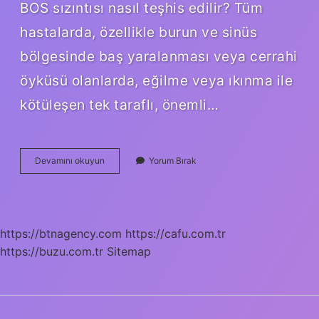
BOS sızıntısı nasıl teşhis edilir? Tüm
hastalarda, özellikle burun ve sinüs
bölgesinde baş yaralanması veya cerrahi
öyküsü olanlarda, eğilme veya ıkınma ile
kötüleşen tek taraflı, önemli…
Burundan
Devamını okuyun
Yorum Bırak
Su
Gelmesi
Neden
Olur
https://btnagency.com
https://cafu.com.tr
https://buzu.com.tr
Sitemap