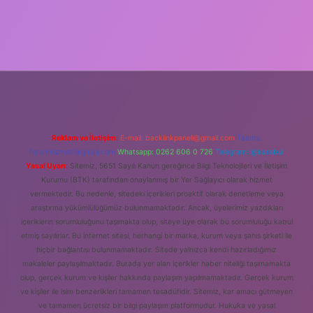
Reklam ve İletişim:
E-mail:
backlinkpaneli@gmail.com
Teams:
forumhizmeti@gmail.com
Whatsapp: 0262 606 0 726
Telegram: @karabul
Yasal Uyarı:
Sitemiz, 5651 Sayılı Kanun gereğince Bilgi Teknolojileri ve İletişim
Kurumu (BTK) tarafından onaylanmış bir Yer Sağlayıcı olarak hizmet
vermektedir. Bu nedenle, sitedeki içerikleri proaktif olarak denetleme veya
araştırma yükümlülüğümüz bulunmamaktadır. Ancak, üyelerimiz yazdıkları
içeriklerin sorumluluğunu taşımakta olup, siteye üye olarak bu sorumluluğu kabul
etmiş sayılırlar. Bu internet sitesi, herhangi bir marka, kurum veya şahıs şirketi ile
hiçbir bağlantısı bulunmamaktadır. Sitede yalnızca kendi hazırladığımız
makaleler paylaşılmaktadır. Burada yer alan içerikler haber niteliği taşımamakta
olup, gerçek kurum ve kişiler hakkında paylaşım yapılmamaktadır. Gerçek kurum
ve kişiler ile isim benzerlikleri tamamen tesadüfidir. Sitemiz, kar amacı gütmeyen
ve tamamen ücretsiz bir bilgi paylaşım platformudur. Hukuka ve yasal