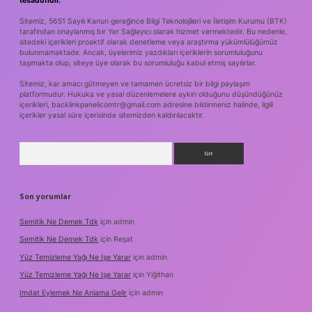
tesadüfidir.
Sitemiz, 5651 Sayılı Kanun gereğince Bilgi Teknolojileri ve İletişim Kurumu (BTK)
tarafından onaylanmış bir Yer Sağlayıcı olarak hizmet vermektedir. Bu nedenle,
sitedeki içerikleri proaktif olarak denetleme veya araştırma yükümlülüğümüz
bulunmamaktadır. Ancak, üyelerimiz yazdıkları içeriklerin sorumluluğunu
taşımakta olup, siteye üye olarak bu sorumluluğu kabul etmiş sayılırlar.
Sitemiz, kar amacı gütmeyen ve tamamen ücretsiz bir bilgi paylaşım
platformudur. Hukuka ve yasal düzenlemelere aykırı olduğunu düşündüğünüz
içerikleri,
backlinkpanelicomtr@gmail.com
adresine bildirmeniz halinde, ilgili
içerikler yasal süre içerisinde sitemizden kaldırılacaktır.
Arama
Son yorumlar
Semitik Ne Demek Tdk
için
admin
Semitik Ne Demek Tdk
için
Reşat
Yüz Temizleme Yağı Ne Işe Yarar
için
admin
Yüz Temizleme Yağı Ne Işe Yarar
için
Yiğithan
Imdat Eylemek Ne Anlama Gelir
için
admin