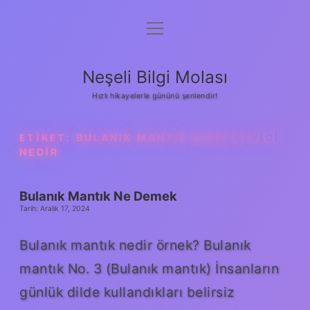
menüyü
Anasayfa
aç
Gizlilik Politikası
Neşeli Bilgi Molası
Yasal Uyarı
Hızlı hikayelerle gününü şenlendir!
Hakkımızda
ETIKET:
BULANIK MANTIK DENETLEYICI
NEDIR
Bulanık Mantık Ne Demek
Tarih: Aralık 17, 2024
Bulanık mantık nedir örnek? Bulanık
mantık No. 3 (Bulanık mantık) İnsanların
günlük dilde kullandıkları belirsiz