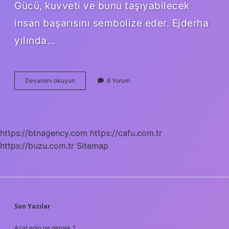
Gücü, kuvveti ve bunu taşıyabilecek
insan başarısını sembolize eder. Ejderha
yılında…
Öküz
Devamını okuyun
8 Yorum
Yılı
Ne
Zaman
https://btnagency.com
https://cafu.com.tr
https://buzu.com.tr
Sitemap
SIDEBAR
Son Yazılar
Azat edin ne demek ?