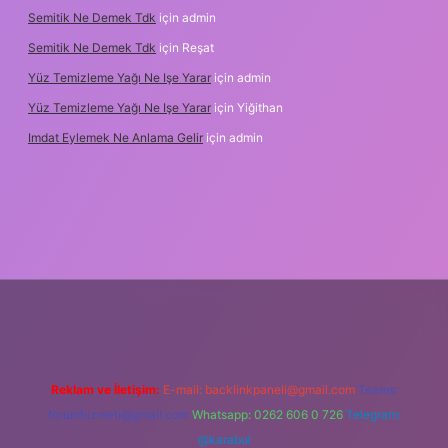
Semitik Ne Demek Tdk
için
admin
Semitik Ne Demek Tdk
için
Reşat
Yüz Temizleme Yağı Ne Işe Yarar
için
admin
Yüz Temizleme Yağı Ne Işe Yarar
için
Yiğithan
Imdat Eylemek Ne Anlama Gelir
için
admin
ş
Reklam ve İletişim:
E-mail:
backlinkpaneli@gmail.com
Teams:
forumhizmeti@gmail.com
Whatsapp: 0262 606 0 726
Telegram:
@karabul