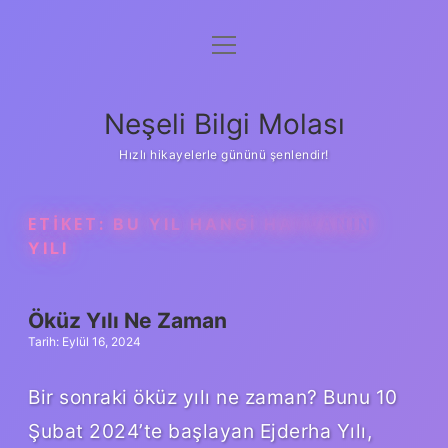
menüyü
Anasayfa
aç
Gizlilik Politikası
Neşeli Bilgi Molası
Yasal Uyarı
Hızlı hikayelerle gününü şenlendir!
Hakkımızda
ETIKET:
BU YIL HANGI HAYVANIN
YILI
Öküz Yılı Ne Zaman
Tarih: Eylül 16, 2024
Bir sonraki öküz yılı ne zaman? Bunu 10
Şubat 2024’te başlayan Ejderha Yılı,