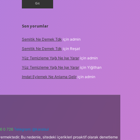
Son yorumlar
Semitik Ne Demek Tdk
için
admin
Semitik Ne Demek Tdk
için
Reşat
Yüz Temizleme Yağı Ne Işe Yarar
için
admin
Yüz Temizleme Yağı Ne Işe Yarar
için
Yiğithan
Imdat Eylemek Ne Anlama Gelir
için
admin
6 0 726
Telegram: @karabul
ermektedir. Bu nedenle, sitedeki içerikleri proaktif olarak denetleme