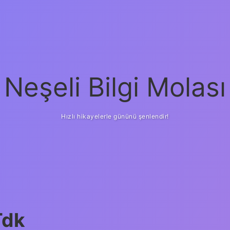
Neşeli Bilgi Molası
Hızlı hikayelerle gününü şenlendir!
Tdk