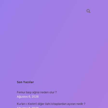
SIDEBAR
Son Yazılar
ilbet giriş
Femur başı ağrısı neden olur ?
Ağustos 6, 2026
Kur’an-ı Kerim’i diğer ilahi kitaplardan ayıran nedir ?