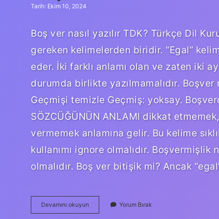
Tarih: Ekim 10, 2024
Boş ver nasıl yazılır TDK? Türkçe Dil Ku
gereken kelimelerden biridir. “Egal” kelime
eder. İki farklı anlamı olan ve zaten iki 
durumda birlikte yazılmamalıdır. Boşver 
Geçmişi temizle Geçmiş: yoksay. Boşve
SÖZCÜĞÜNÜN ANLAMI dikkat etmemek,
vermemek anlamına gelir. Bu kelime sıklık
kullanımı ignore olmalıdır. Boşvermişlik n
olmalıdır. Boş ver bitişik mi? Ancak “ega
Boş
Devamını okuyun
Yorum Bırak
Ver