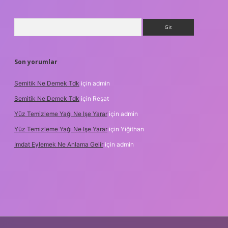
Arama
Son yorumlar
Semitik Ne Demek Tdk
için
admin
Semitik Ne Demek Tdk
için
Reşat
Yüz Temizleme Yağı Ne Işe Yarar
için
admin
Yüz Temizleme Yağı Ne Işe Yarar
için
Yiğithan
Imdat Eylemek Ne Anlama Gelir
için
admin
bet giriş