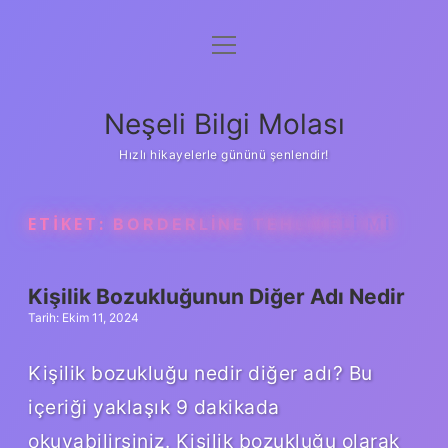
menüyü
Anasayfa
aç
Gizlilik Politikası
Neşeli Bilgi Molası
Yasal Uyarı
Hızlı hikayelerle gününü şenlendir!
Hakkımızda
ETIKET:
BORDERLINE TEHLIKELI MI
Kişilik Bozukluğunun Diğer Adı Nedir
Tarih: Ekim 11, 2024
Kişilik bozukluğu nedir diğer adı? Bu
içeriği yaklaşık 9 dakikada
okuyabilirsiniz. Kişilik bozukluğu olarak