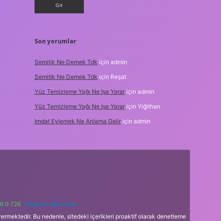
Son yorumlar
Semitik Ne Demek Tdk
için
admin
Semitik Ne Demek Tdk
için
Reşat
Yüz Temizleme Yağı Ne Işe Yarar
için
admin
Yüz Temizleme Yağı Ne Işe Yarar
için
Yiğithan
Imdat Eylemek Ne Anlama Gelir
için
admin
6 0 726
Telegram: @karabul
ermektedir. Bu nedenle, sitedeki içerikleri proaktif olarak denetleme