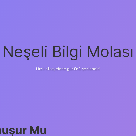
Neşeli Bilgi Molası
Hızlı hikayelerle gününü şenlendir!
onuşur Mu