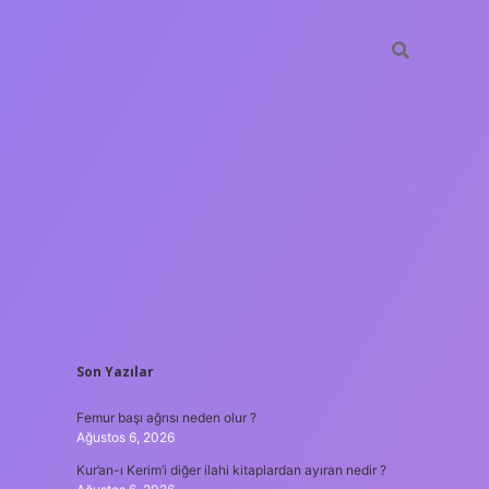
SIDEBAR
Son Yazılar
ilbet giriş
Femur başı ağrısı neden olur ?
Ağustos 6, 2026
Kur’an-ı Kerim’i diğer ilahi kitaplardan ayıran nedir ?