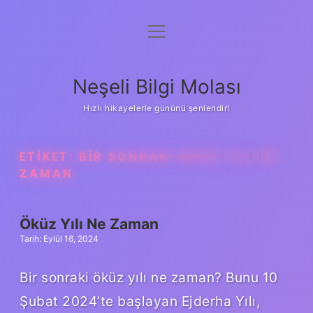
menüyü
Anasayfa
aç
Gizlilik Politikası
Neşeli Bilgi Molası
Yasal Uyarı
Hızlı hikayelerle gününü şenlendir!
Hakkımızda
ETIKET:
BIR SONRAKI ÖKÜZ YILI NE
ZAMAN
Öküz Yılı Ne Zaman
Tarih: Eylül 16, 2024
Bir sonraki öküz yılı ne zaman? Bunu 10
Şubat 2024’te başlayan Ejderha Yılı,