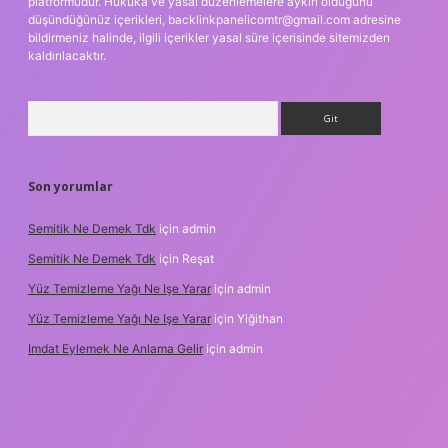
platformudur. Hukuka ve yasal düzenlemelere aykırı olduğunu
düşündüğünüz içerikleri,
backlinkpanelicomtr@gmail.com
adresine
bildirmeniz halinde, ilgili içerikler yasal süre içerisinde sitemizden
kaldırılacaktır.
Arama
Son yorumlar
Semitik Ne Demek Tdk
için
admin
Semitik Ne Demek Tdk
için
Reşat
Yüz Temizleme Yağı Ne Işe Yarar
için
admin
Yüz Temizleme Yağı Ne Işe Yarar
için
Yiğithan
Imdat Eylemek Ne Anlama Gelir
için
admin