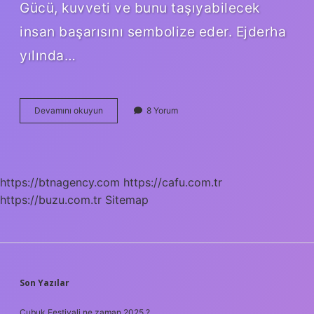
Gücü, kuvveti ve bunu taşıyabilecek
insan başarısını sembolize eder. Ejderha
yılında…
Öküz
Devamını okuyun
8 Yorum
Yılı
Ne
Zaman
https://btnagency.com
https://cafu.com.tr
https://buzu.com.tr
Sitemap
SIDEBAR
Son Yazılar
Çubuk Festivali ne zaman 2025 ?