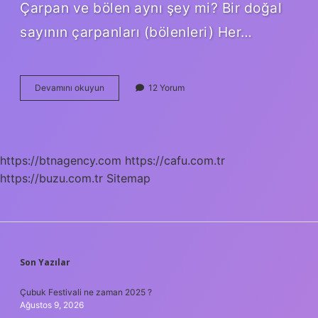
Çarpan ve bölen aynı şey mi? Bir doğal
sayının çarpanları (bölenleri) Her…
Çarpan
Devamını okuyun
12 Yorum
Ve
Bölen
Nedir
https://btnagency.com
https://cafu.com.tr
https://buzu.com.tr
Sitemap
SIDEBAR
Son Yazılar
Çubuk Festivali ne zaman 2025 ?
Ağustos 9, 2026