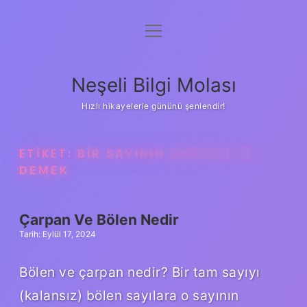
menüyü
Anasayfa
aç
Gizlilik Politikası
Neşeli Bilgi Molası
Yasal Uyarı
Hızlı hikayelerle gününü şenlendir!
Hakkımızda
ETIKET:
BIR SAYININ ÇARPANI NE
DEMEK
Çarpan Ve Bölen Nedir
Tarih: Eylül 17, 2024
Bölen ve çarpan nedir? Bir tam sayıyı
(kalansız) bölen sayılara o sayının