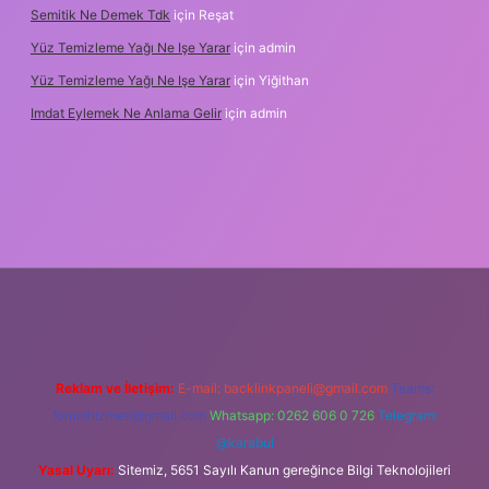
Semitik Ne Demek Tdk
için
Reşat
Yüz Temizleme Yağı Ne Işe Yarar
için
admin
Yüz Temizleme Yağı Ne Işe Yarar
için
Yiğithan
Imdat Eylemek Ne Anlama Gelir
için
admin
iş
Reklam ve İletişim:
E-mail:
backlinkpaneli@gmail.com
Teams:
forumhizmeti@gmail.com
Whatsapp: 0262 606 0 726
Telegram:
@karabul
Yasal Uyarı:
Sitemiz, 5651 Sayılı Kanun gereğince Bilgi Teknolojileri