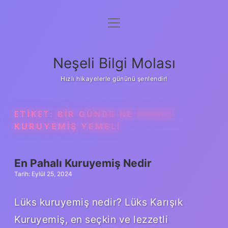
menüyü
Anasayfa
aç
Gizlilik Politikası
Neşeli Bilgi Molası
Yasal Uyarı
Hızlı hikayelerle gününü şenlendir!
Hakkımızda
ETIKET:
BIR GÜNDE NE KADAR
KURUYEMIŞ YEMELI
En Pahalı Kuruyemiş Nedir
Tarih: Eylül 25, 2024
Lüks kuruyemiş nedir? Lüks Karışık
Kuruyemiş, en seçkin ve lezzetli