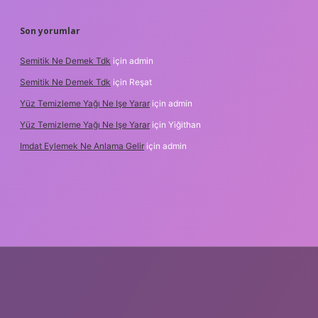
Son yorumlar
Semitik Ne Demek Tdk
için
admin
Semitik Ne Demek Tdk
için
Reşat
Yüz Temizleme Yağı Ne Işe Yarar
için
admin
Yüz Temizleme Yağı Ne Işe Yarar
için
Yiğithan
Imdat Eylemek Ne Anlama Gelir
için
admin
ilbet giriş