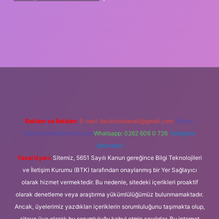
bet giriş
Reklam ve İletişim:
E-mail:
backlinkpaneli@gmail.com
Teams:
forumhizmeti@gmail.com
Whatsapp: 0262 606 0 726
Telegram:
@karabul
Yasal Uyarı:
Sitemiz, 5651 Sayılı Kanun gereğince Bilgi Teknolojileri
ve İletişim Kurumu (BTK) tarafından onaylanmış bir Yer Sağlayıcı
olarak hizmet vermektedir. Bu nedenle, sitedeki içerikleri proaktif
olarak denetleme veya araştırma yükümlülüğümüz bulunmamaktadır.
Ancak, üyelerimiz yazdıkları içeriklerin sorumluluğunu taşımakta olup,
siteye üye olarak bu sorumluluğu kabul etmiş sayılırlar. Bu internet