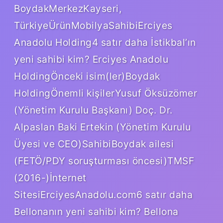
BoydakMerkezKayseri,
TürkiyeÜrünMobilyaSahibiErciyes
Anadolu Holding4 satır daha İstikbal’ın
yeni sahibi kim? Erciyes Anadolu
HoldingÖnceki isim(ler)Boydak
HoldingÖnemli kişilerYusuf Öksüzömer
(Yönetim Kurulu Başkanı) Doç. Dr.
Alpaslan Baki Ertekin (Yönetim Kurulu
Üyesi ve CEO)SahibiBoydak ailesi
(FETÖ/PDY soruşturması öncesi)TMSF
(2016-)İnternet
SitesiErciyesAnadolu.com6 satır daha
Bellonanın yeni sahibi kim? Bellona