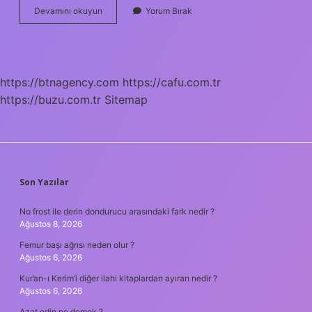
İStikbal
Devamını okuyun
Yorum Bırak
Ve
Bellona
Kime
Satıldı
https://btnagency.com
https://cafu.com.tr
https://buzu.com.tr
Sitemap
SIDEBAR
Son Yazılar
No frost ile derin dondurucu arasındaki fark nedir ?
Ağustos 8, 2026
Femur başı ağrısı neden olur ?
Ağustos 6, 2026
Kur’an-ı Kerim’i diğer ilahi kitaplardan ayıran nedir ?
Ağustos 6, 2026
Azat edin ne demek ?