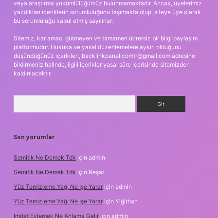
veya araştırma yükümlülüğümüz bulunmamaktadır. Ancak, üyelerimiz
yazdıkları içeriklerin sorumluluğunu taşımakta olup, siteye üye olarak
bu sorumluluğu kabul etmiş sayılırlar.
Sitemiz, kar amacı gütmeyen ve tamamen ücretsiz bir bilgi paylaşım
platformudur. Hukuka ve yasal düzenlemelere aykırı olduğunu
düşündüğünüz içerikleri,
backlinkpanelicomtr@gmail.com
adresine
bildirmeniz halinde, ilgili içerikler yasal süre içerisinde sitemizden
kaldırılacaktır.
Arama
Son yorumlar
Semitik Ne Demek Tdk
için
admin
Semitik Ne Demek Tdk
için
Reşat
Yüz Temizleme Yağı Ne Işe Yarar
için
admin
Yüz Temizleme Yağı Ne Işe Yarar
için
Yiğithan
Imdat Eylemek Ne Anlama Gelir
için
admin