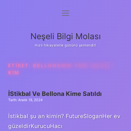
menüyü
Anasayfa
aç
Gizlilik Politikası
Neşeli Bilgi Molası
Yasal Uyarı
Hızlı hikayelerle gününü şenlendir!
Hakkımızda
ETIKET:
BELLONANIN YENI SAHIBI
KIM
İStikbal Ve Bellona Kime Satıldı
Tarih: Aralık 18, 2024
İstikbal şu an kimin? FutureSloganHer ev
güzeldirKurucuHacı