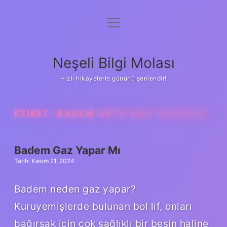
menüyü
Anasayfa
aç
Gizlilik Politikası
Neşeli Bilgi Molası
Yasal Uyarı
Hızlı hikayelerle gününü şenlendir!
Hakkımızda
ETIKET:
BADEM SÜTE GAZ YAPAR MI
Badem Gaz Yapar Mı
Tarih: Kasım 21, 2024
Badem neden gaz yapar?
Kuruyemişlerde bulunan bol lif, onları
bağırsak için çok sağlıklı bir besin haline