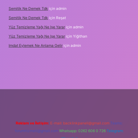
Semitik Ne Demek Tdk
için
admin
Semitik Ne Demek Tdk
için
Reşat
Yüz Temizleme Yağı Ne Işe Yarar
için
admin
Yüz Temizleme Yağı Ne Işe Yarar
için
Yiğithan
Imdat Eylemek Ne Anlama Gelir
için
admin
iş
Reklam ve İletişim:
E-mail:
backlinkpaneli@gmail.com
Teams:
forumhizmeti@gmail.com
Whatsapp: 0262 606 0 726
Telegram: