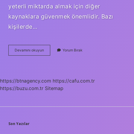
yeterli miktarda almak için diğer
kaynaklara güvenmek önemlidir. Bazı
kişilerde…
Badem
Devamını okuyun
Yorum Bırak
Gaz
Yapar
Mı
https://btnagency.com
https://cafu.com.tr
https://buzu.com.tr
Sitemap
SIDEBAR
Son Yazılar