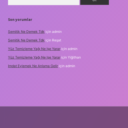
Son yorumlar
Semitik Ne Demek Tdk
için
admin
Semitik Ne Demek Tdk
için
Reşat
Yüz Temizleme Yağı Ne Işe Yarar
için
admin
Yüz Temizleme Yağı Ne Işe Yarar
için
Yiğithan
Imdat Eylemek Ne Anlama Gelir
için
admin
ilbet giriş