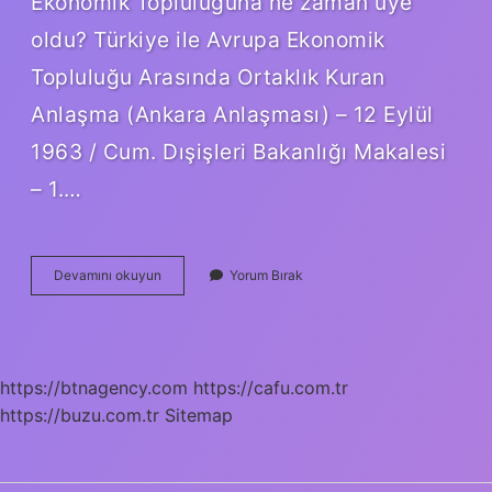
Ekonomik Topluluğuna ne zaman üye
oldu? Türkiye ile Avrupa Ekonomik
Topluluğu Arasında Ortaklık Kuran
Anlaşma (Ankara Anlaşması) – 12 Eylül
1963 / Cum. Dışişleri Bakanlığı Makalesi
– 1.…
Türkiye
Devamını okuyun
Yorum Bırak
Abye
Tam
Üyelik
Başvurusunu
Ne
https://btnagency.com
https://cafu.com.tr
Zaman
https://buzu.com.tr
Yaptı
Sitemap