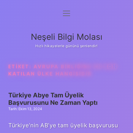
menüyü
Anasayfa
aç
Gizlilik Politikası
Neşeli Bilgi Molası
Yasal Uyarı
Hızlı hikayelerle gününü şenlendir!
Hakkımızda
ETIKET:
AVRUPA BIRLIĞINE EN SON
KATILAN ÜLKE HANGISIDIR
Türkiye Abye Tam Üyelik
Başvurusunu Ne Zaman Yaptı
Tarih: Ekim 13, 2024
Türkiye’nin AB’ye tam üyelik başvurusu