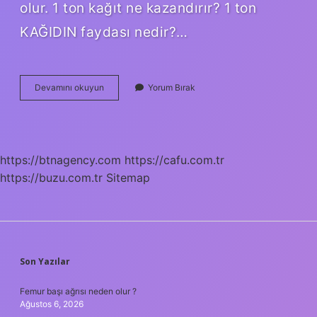
olur. 1 ton kağıt ne kazandırır? 1 ton
KAĞIDIN faydası nedir?…
1
Devamını okuyun
Yorum Bırak
Ton
Atık
Kağıt
Kaç
Ağaç
https://btnagency.com
https://cafu.com.tr
https://buzu.com.tr
Sitemap
SIDEBAR
Son Yazılar
Femur başı ağrısı neden olur ?
Ağustos 6, 2026