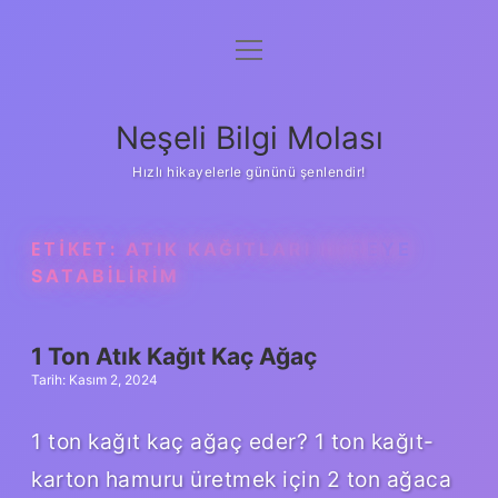
menüyü
Anasayfa
aç
Gizlilik Politikası
Neşeli Bilgi Molası
Yasal Uyarı
Hızlı hikayelerle gününü şenlendir!
Hakkımızda
ETIKET:
ATIK KAĞITLARI NEREYE
SATABILIRIM
1 Ton Atık Kağıt Kaç Ağaç
Tarih: Kasım 2, 2024
1 ton kağıt kaç ağaç eder? 1 ton kağıt-
karton hamuru üretmek için 2 ton ağaca