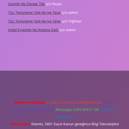
Semitik Ne Demek Tdk
için
Reşat
Yüz Temizleme Yağı Ne Işe Yarar
için
admin
Yüz Temizleme Yağı Ne Işe Yarar
için
Yiğithan
Imdat Eylemek Ne Anlama Gelir
için
admin
iş
Reklam ve İletişim:
E-mail:
backlinkpaneli@gmail.com
Teams:
forumhizmeti@gmail.com
Whatsapp: 0262 606 0 726
Telegram:
@karabul
Yasal Uyarı:
Sitemiz, 5651 Sayılı Kanun gereğince Bilgi Teknolojileri