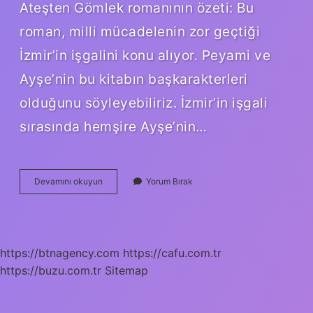
Ateşten Gömlek romanının özeti: Bu
roman, milli mücadelenin zor geçtiği
İzmir’in işgalini konu alıyor. Peyami ve
Ayşe’nin bu kitabın başkarakterleri
olduğunu söyleyebiliriz. İzmir’in işgali
sırasında hemşire Ayşe’nin…
Ateşten
Devamını okuyun
Yorum Bırak
Gömlek
Teması
Nedir
https://btnagency.com
https://cafu.com.tr
https://buzu.com.tr
Sitemap