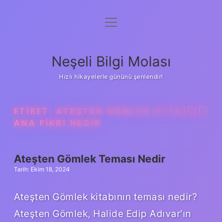
menüyü
Anasayfa
aç
Gizlilik Politikası
Neşeli Bilgi Molası
Yasal Uyarı
Hızlı hikayelerle gününü şenlendir!
Hakkımızda
ETIKET:
ATEŞTEN GÖMLEK KITABININ
ANA FIKRI NEDIR
Ateşten Gömlek Teması Nedir
Tarih: Ekim 18, 2024
Ateşten Gömlek kitabının teması nedir?
Ateşten Gömlek, Halide Edip Adıvar’ın