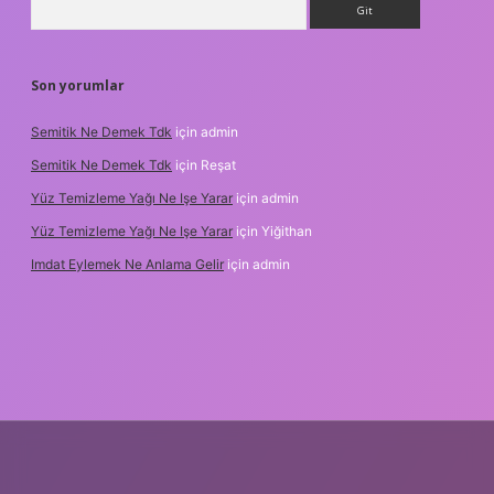
Son yorumlar
Semitik Ne Demek Tdk
için
admin
Semitik Ne Demek Tdk
için
Reşat
Yüz Temizleme Yağı Ne Işe Yarar
için
admin
Yüz Temizleme Yağı Ne Işe Yarar
için
Yiğithan
Imdat Eylemek Ne Anlama Gelir
için
admin
ilbet giriş