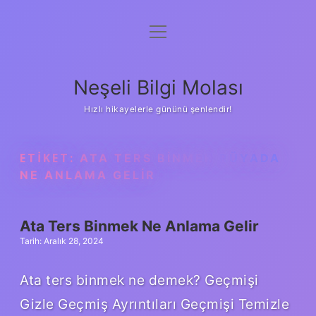
menüyü
Anasayfa
aç
Gizlilik Politikası
Neşeli Bilgi Molası
Yasal Uyarı
Hızlı hikayelerle gününü şenlendir!
Hakkımızda
ETIKET:
ATA TERS BINMEK RÜYADA
NE ANLAMA GELIR
Ata Ters Binmek Ne Anlama Gelir
Tarih: Aralık 28, 2024
Ata ters binmek ne demek? Geçmişi
Gizle Geçmiş Ayrıntıları Geçmişi Temizle