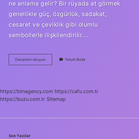
ne anlama gelir? Bir rüyada at görmek
genellikle güç, özgürlük, sadakat,
cesaret ve çeviklik gibi olumlu
sembollerle ilişkilendirilir.…
Ata
Devamını okuyun
Yorum Bırak
Ters
Binmek
Ne
Anlama
Gelir
https://btnagency.com
https://cafu.com.tr
https://buzu.com.tr
Sitemap
Son Yazılar