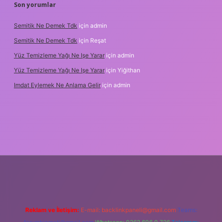
Son yorumlar
Semitik Ne Demek Tdk
için
admin
Semitik Ne Demek Tdk
için
Reşat
Yüz Temizleme Yağı Ne Işe Yarar
için
admin
Yüz Temizleme Yağı Ne Işe Yarar
için
Yiğithan
Imdat Eylemek Ne Anlama Gelir
için
admin
iriş
Reklam ve İletişim:
E-mail:
backlinkpaneli@gmail.com
Teams: