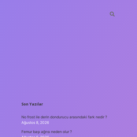
SIDEBAR
Son Yazılar
ilbet gir
No frost ile derin dondurucu arasındaki fark nedir ?
Ağustos 8, 2026
Femur başı ağrısı neden olur ?