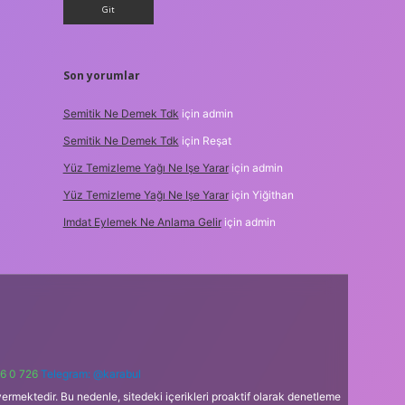
Son yorumlar
Semitik Ne Demek Tdk
için
admin
Semitik Ne Demek Tdk
için
Reşat
Yüz Temizleme Yağı Ne Işe Yarar
için
admin
Yüz Temizleme Yağı Ne Işe Yarar
için
Yiğithan
Imdat Eylemek Ne Anlama Gelir
için
admin
6 0 726
Telegram: @karabul
ermektedir. Bu nedenle, sitedeki içerikleri proaktif olarak denetleme