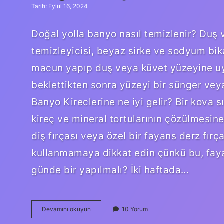
Tarih: Eylül 16, 2024
Doğal yolla banyo nasıl temizlenir? Duş 
temizleyicisi, beyaz sirke ve sodyum bik
macun yapıp duş veya küvet yüzeyine uy
beklettikten sonra yüzeyi bir sünger veya
Banyo Kireclerine ne iyi gelir? Bir kova s
kireç ve mineral tortularının çözülmesine
diş fırçası veya özel bir fayans derz fırç
kullanmamaya dikkat edin çünkü bu, fayan
günde bir yapılmalı? İki haftada…
Doğal
Devamını okuyun
10 Yorum
Banyo