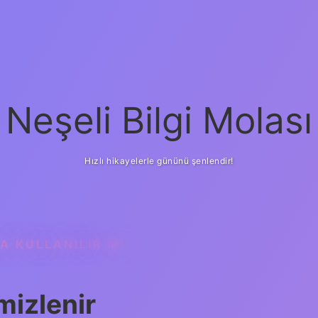
Neşeli Bilgi Molası
Hızlı hikayelerle gününü şenlendir!
A KULLANILIR MI
mizlenir