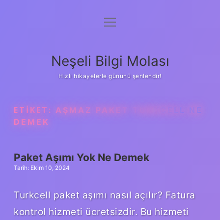
menüyü
Anasayfa
aç
Gizlilik Politikası
Neşeli Bilgi Molası
Yasal Uyarı
Hızlı hikayelerle gününü şenlendir!
Hakkımızda
ETIKET:
AŞMAZ PAKET TURKCELL NE
DEMEK
Paket Aşımı Yok Ne Demek
Tarih: Ekim 10, 2024
Turkcell paket aşımı nasıl açılır? Fatura
kontrol hizmeti ücretsizdir. Bu hizmeti