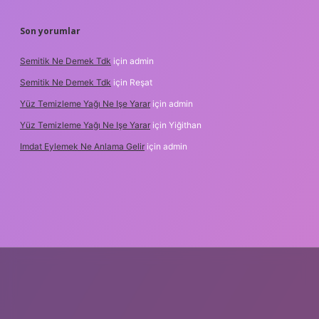
Son yorumlar
Semitik Ne Demek Tdk
için
admin
Semitik Ne Demek Tdk
için
Reşat
Yüz Temizleme Yağı Ne Işe Yarar
için
admin
Yüz Temizleme Yağı Ne Işe Yarar
için
Yiğithan
Imdat Eylemek Ne Anlama Gelir
için
admin
ş