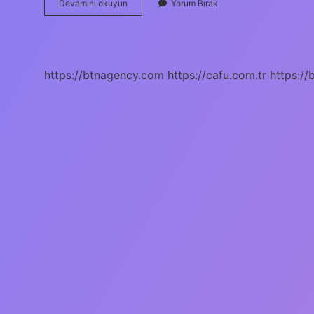
Cizye
Devamını okuyun
Yorum Bırak
Vergisi
Ilk
Ne
Zaman
Kaldırıldı
https://btnagency.com
https://cafu.com.tr
https://