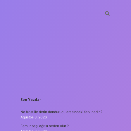
SIDEBAR
Son Yazılar
ilbet giriş
No frost ile derin dondurucu arasındaki fark nedir ?
Ağustos 8, 2026
Femur başı ağrısı neden olur ?