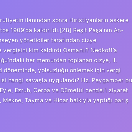
rutiyetin ilanından sonra Hıristiyanların askere
os 1909’da kaldırıldı.[28] Reşit Paşa’nın An-
seyen yöneticiler tarafından cizye
e vergisini kim kaldırdı Osmanlı? Nedkoff’a
ğu’ndaki her memurdan toplanan cizye, II.
d döneminde, yolsuzluğu önlemek için vergi
vergisi hangi savaşta uygulandı? Hz. Peygamber b
 Eyle, Ezruh, Cerbâ ve Dûmetül cendel’i ziyaret
, Mekne, Tayma ve Hicar halkıyla yaptığı barış