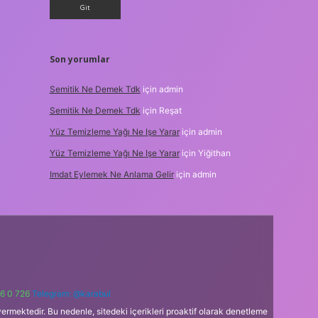
Son yorumlar
Semitik Ne Demek Tdk
için
admin
Semitik Ne Demek Tdk
için
Reşat
Yüz Temizleme Yağı Ne Işe Yarar
için
admin
Yüz Temizleme Yağı Ne Işe Yarar
için
Yiğithan
Imdat Eylemek Ne Anlama Gelir
için
admin
6 0 726
Telegram: @karabul
ermektedir. Bu nedenle, sitedeki içerikleri proaktif olarak denetleme