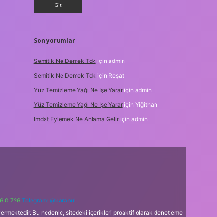
Son yorumlar
Semitik Ne Demek Tdk
için
admin
Semitik Ne Demek Tdk
için
Reşat
Yüz Temizleme Yağı Ne Işe Yarar
için
admin
Yüz Temizleme Yağı Ne Işe Yarar
için
Yiğithan
Imdat Eylemek Ne Anlama Gelir
için
admin
6 0 726
Telegram: @karabul
ermektedir. Bu nedenle, sitedeki içerikleri proaktif olarak denetleme