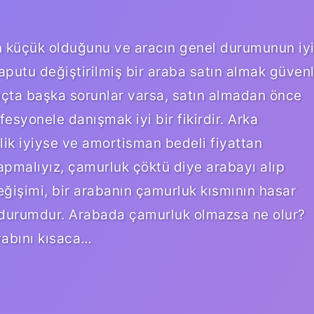
n küçük olduğunu ve aracın genel durumunun iy
putu değiştirilmiş bir araba satın almak güvenl
açta başka sorunlar varsa, satın almadan önce
esyonele danışmak iyi bir fikirdir. Arka
lik iyiyse ve amortisman bedeli fiyattan
yapmalıyız, çamurluk çöktü diye arabayı alıp
ğişimi, bir arabanın çamurluk kısmının hasar
r durumdur. Arabada çamurluk olmazsa ne olur?
abını kısaca…