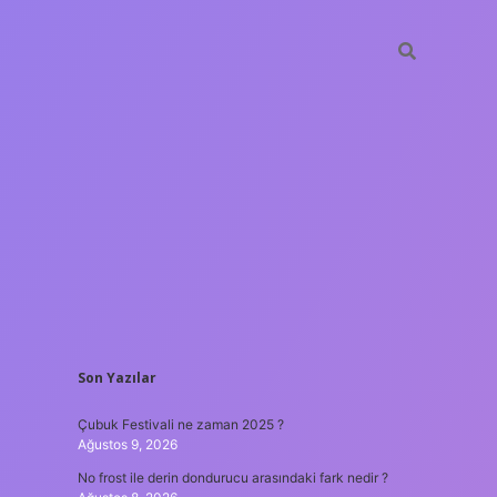
SIDEBAR
Son Yazılar
ilbet gir
Çubuk Festivali ne zaman 2025 ?
Ağustos 9, 2026
No frost ile derin dondurucu arasındaki fark nedir ?