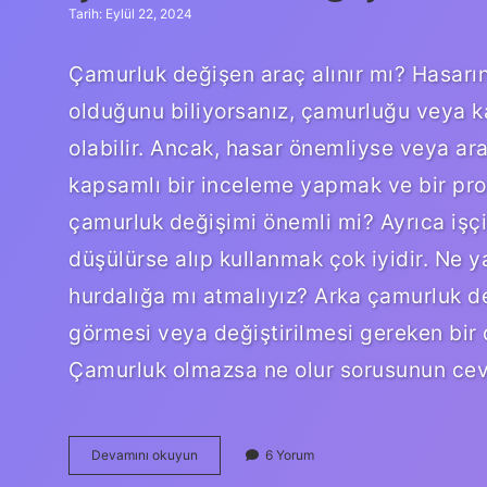
Tarih: Eylül 22, 2024
Çamurluk değişen araç alınır mı? Hasarı
olduğunu biliyorsanız, çamurluğu veya ka
olabilir. Ancak, hasar önemliyse veya ar
kapsamlı bir inceleme yapmak ve bir prof
çamurluk değişimi önemli mi? Ayrıca işçi
düşülürse alıp kullanmak çok iyidir. Ne 
hurdalığa mı atmalıyız? Arka çamurluk de
görmesi veya değiştirilmesi gereken bi
Çamurluk olmazsa ne olur sorusunun cev
Çamurluk
Devamını okuyun
6 Yorum
Değişimi