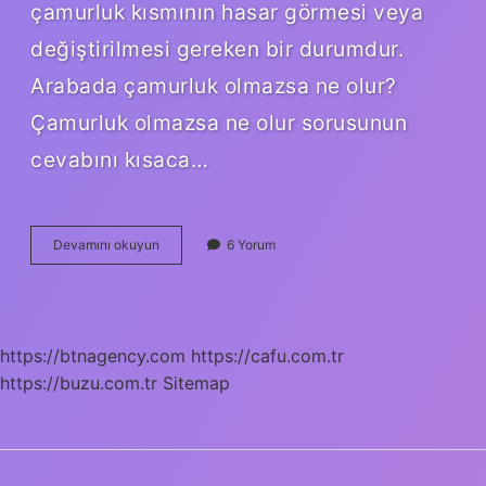
çamurluk kısmının hasar görmesi veya
değiştirilmesi gereken bir durumdur.
Arabada çamurluk olmazsa ne olur?
Çamurluk olmazsa ne olur sorusunun
cevabını kısaca…
Çamurluk
Devamını okuyun
6 Yorum
Değişimi
Önemli
Mi
https://btnagency.com
https://cafu.com.tr
https://buzu.com.tr
Sitemap