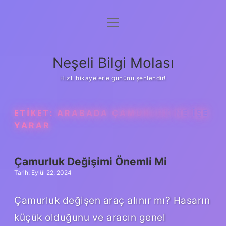
menüyü
Anasayfa
aç
Gizlilik Politikası
Neşeli Bilgi Molası
Yasal Uyarı
Hızlı hikayelerle gününü şenlendir!
Hakkımızda
ETIKET:
ARABADA ÇAMURLUK NE IŞE
YARAR
Çamurluk Değişimi Önemli Mi
Tarih: Eylül 22, 2024
Çamurluk değişen araç alınır mı? Hasarın
küçük olduğunu ve aracın genel