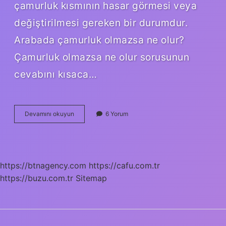
çamurluk kısmının hasar görmesi veya
değiştirilmesi gereken bir durumdur.
Arabada çamurluk olmazsa ne olur?
Çamurluk olmazsa ne olur sorusunun
cevabını kısaca…
Çamurluk
Devamını okuyun
6 Yorum
Değişimi
Önemli
Mi
https://btnagency.com
https://cafu.com.tr
https://buzu.com.tr
Sitemap