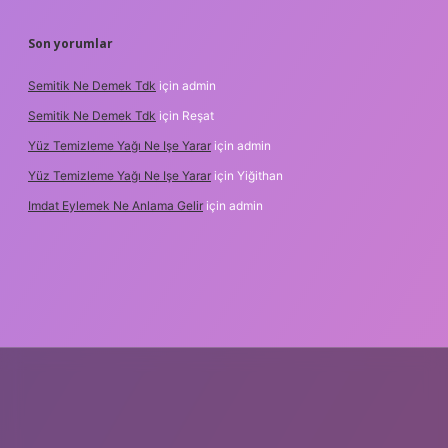
Son yorumlar
Semitik Ne Demek Tdk
için
admin
Semitik Ne Demek Tdk
için
Reşat
Yüz Temizleme Yağı Ne Işe Yarar
için
admin
Yüz Temizleme Yağı Ne Işe Yarar
için
Yiğithan
Imdat Eylemek Ne Anlama Gelir
için
admin
ilbet giriş