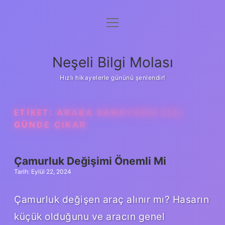
menüyü
Anasayfa
aç
Gizlilik Politikası
Neşeli Bilgi Molası
Yasal Uyarı
Hızlı hikayelerle gününü şenlendir!
Hakkımızda
ETIKET:
ARABA SANAYIDEN KAÇ
GÜNDE ÇIKAR
Çamurluk Değişimi Önemli Mi
Tarih: Eylül 22, 2024
Çamurluk değişen araç alınır mı? Hasarın
küçük olduğunu ve aracın genel