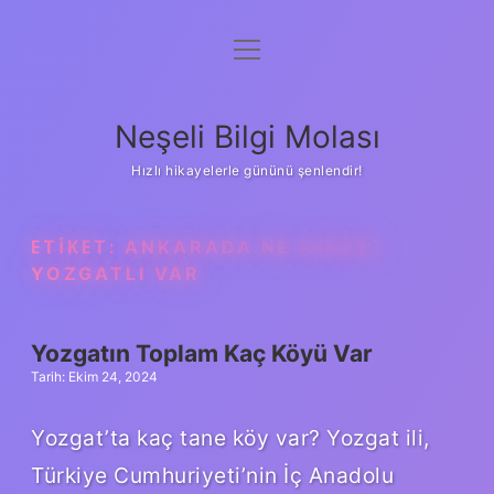
menüyü
Anasayfa
aç
Gizlilik Politikası
Neşeli Bilgi Molası
Yasal Uyarı
Hızlı hikayelerle gününü şenlendir!
Hakkımızda
ETIKET:
ANKARADA NE KADAR
YOZGATLI VAR
Yozgatın Toplam Kaç Köyü Var
Tarih: Ekim 24, 2024
Yozgat’ta kaç tane köy var? Yozgat ili,
Türkiye Cumhuriyeti’nin İç Anadolu