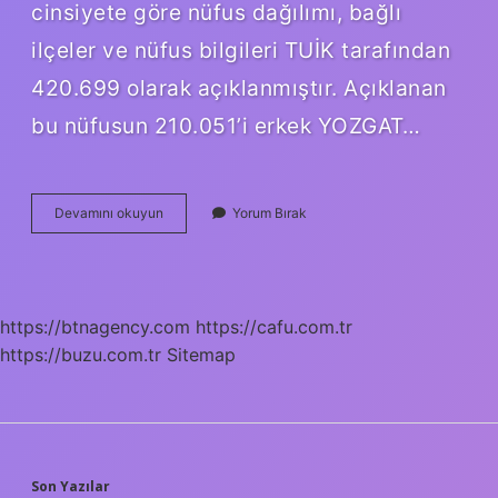
cinsiyete göre nüfus dağılımı, bağlı
ilçeler ve nüfus bilgileri TUİK tarafından
420.699 olarak açıklanmıştır. Açıklanan
bu nüfusun 210.051’i erkek YOZGAT…
Yozgatın
Devamını okuyun
Yorum Bırak
Toplam
Kaç
Köyü
Var
https://btnagency.com
https://cafu.com.tr
https://buzu.com.tr
Sitemap
Son Yazılar