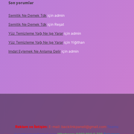
Son yorumlar
Semitik Ne Demek Tdk
için
admin
Semitik Ne Demek Tdk
için
Reşat
Yüz Temizleme Yağı Ne Işe Yarar
için
admin
Yüz Temizleme Yağı Ne Işe Yarar
için
Yiğithan
Imdat Eylemek Ne Anlama Gelir
için
admin
ş
Reklam ve İletişim:
E-mail:
backlinkpaneli@gmail.com
Teams: