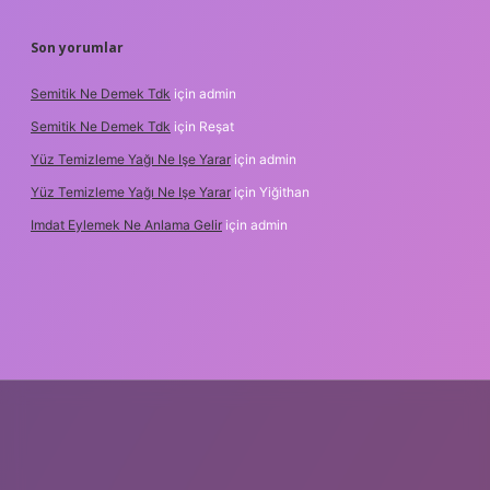
Son yorumlar
Semitik Ne Demek Tdk
için
admin
Semitik Ne Demek Tdk
için
Reşat
Yüz Temizleme Yağı Ne Işe Yarar
için
admin
Yüz Temizleme Yağı Ne Işe Yarar
için
Yiğithan
Imdat Eylemek Ne Anlama Gelir
için
admin
ilbet giriş