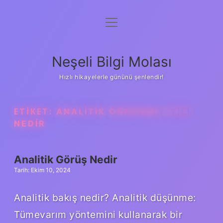
menüyü
Anasayfa
aç
Gizlilik Politikası
Neşeli Bilgi Molası
Yasal Uyarı
Hızlı hikayelerle gününü şenlendir!
Hakkımızda
ETIKET:
ANALITIK ÖĞRENME STILI
NEDIR
Analitik Görüş Nedir
Tarih: Ekim 10, 2024
Analitik bakış nedir? Analitik düşünme:
Tümevarım yöntemini kullanarak bir