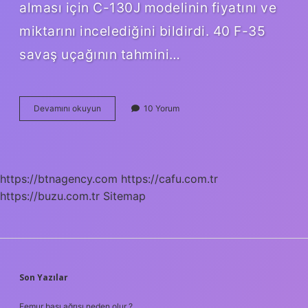
alması için C-130J modelinin fiyatını ve
miktarını incelediğini bildirdi. 40 F-35
savaş uçağının tahmini…
Amerikada
Devamını okuyun
10 Yorum
Kaç
Tane
F
35
Var
https://btnagency.com
https://cafu.com.tr
https://buzu.com.tr
Sitemap
SIDEBAR
Son Yazılar
Femur başı ağrısı neden olur ?