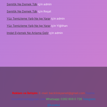
Semitik Ne Demek Tdk
için
admin
Semitik Ne Demek Tdk
için
Reşat
Yüz Temizleme Yağı Ne Işe Yarar
için
admin
Yüz Temizleme Yağı Ne Işe Yarar
için
Yiğithan
Imdat Eylemek Ne Anlama Gelir
için
admin
iş
Reklam ve İletişim:
E-mail:
backlinkpaneli@gmail.com
Teams:
forumhizmeti@gmail.com
Whatsapp: 0262 606 0 726
Telegram:
@karabul