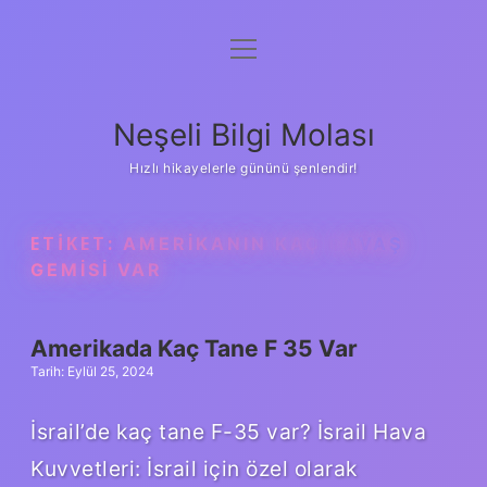
menüyü
Anasayfa
aç
Gizlilik Politikası
Neşeli Bilgi Molası
Yasal Uyarı
Hızlı hikayelerle gününü şenlendir!
Hakkımızda
ETIKET:
AMERIKANIN KAÇ SAVAŞ
GEMISI VAR
Amerikada Kaç Tane F 35 Var
Tarih: Eylül 25, 2024
İsrail’de kaç tane F-35 var? İsrail Hava
Kuvvetleri: İsrail için özel olarak