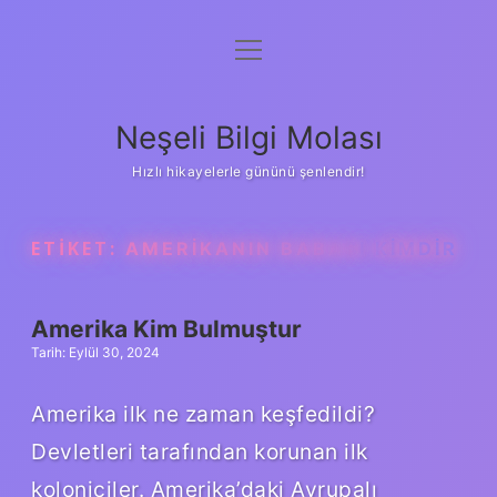
menüyü
Anasayfa
aç
Gizlilik Politikası
Neşeli Bilgi Molası
Yasal Uyarı
Hızlı hikayelerle gününü şenlendir!
Hakkımızda
ETIKET:
AMERIKANIN BABASI KIMDIR
Amerika Kim Bulmuştur
Tarih: Eylül 30, 2024
Amerika ilk ne zaman keşfedildi?
Devletleri tarafından korunan ilk
koloniciler. Amerika’daki Avrupalı ​​