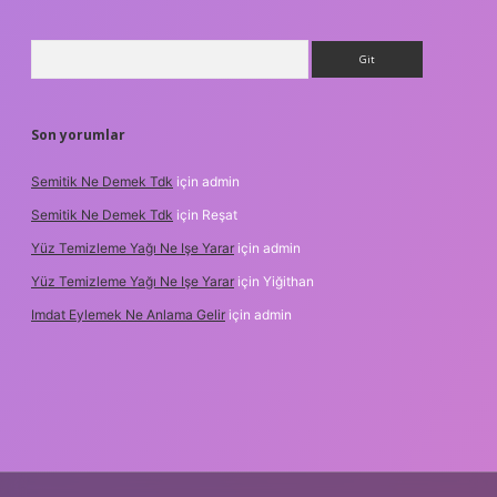
Arama
Son yorumlar
Semitik Ne Demek Tdk
için
admin
Semitik Ne Demek Tdk
için
Reşat
Yüz Temizleme Yağı Ne Işe Yarar
için
admin
Yüz Temizleme Yağı Ne Işe Yarar
için
Yiğithan
Imdat Eylemek Ne Anlama Gelir
için
admin
ilbet giriş