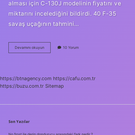
alması için C-130J modelinin fiyatını ve
miktarını incelediğini bildirdi. 40 F-35
savaş uçağının tahmini…
Amerikada
Devamını okuyun
10 Yorum
Kaç
Tane
F
35
Var
https://btnagency.com
https://cafu.com.tr
https://buzu.com.tr
Sitemap
SIDEBAR
Son Yazılar
No frost ile derin dondurucu arasındaki fark nedir ?