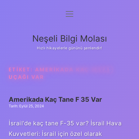
menüyü
Anasayfa
aç
Gizlilik Politikası
Neşeli Bilgi Molası
Yasal Uyarı
Hızlı hikayelerle gününü şenlendir!
Hakkımızda
ETIKET:
AMERIKADA KAÇ SAVAŞ
UÇAĞI VAR
Amerikada Kaç Tane F 35 Var
Tarih: Eylül 25, 2024
İsrail’de kaç tane F-35 var? İsrail Hava
Kuvvetleri: İsrail için özel olarak