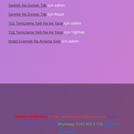
Semitik Ne Demek Tdk
için
admin
Semitik Ne Demek Tdk
için
Reşat
Yüz Temizleme Yağı Ne Işe Yarar
için
admin
Yüz Temizleme Yağı Ne Işe Yarar
için
Yiğithan
Imdat Eylemek Ne Anlama Gelir
için
admin
iş
Reklam ve İletişim:
E-mail:
backlinkpaneli@gmail.com
Teams:
forumhizmeti@gmail.com
Whatsapp: 0262 606 0 726
Telegram:
@karabul