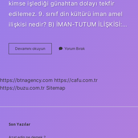
kimse işlediği günahtan dolayı tekfir
edilemez. 9. sınıf din kültürü iman amel
ilişkisi nedir? B) İMAN-TUTUM İLİŞKİSİ:…
İMan
Devamını okuyun
Yorum Bırak
Ve
Amel
Arasındaki
Ilişki
Nedir
https://btnagency.com
https://cafu.com.tr
https://buzu.com.tr
Sitemap
SIDEBAR
Son Yazılar
Azat edin ne demek ?