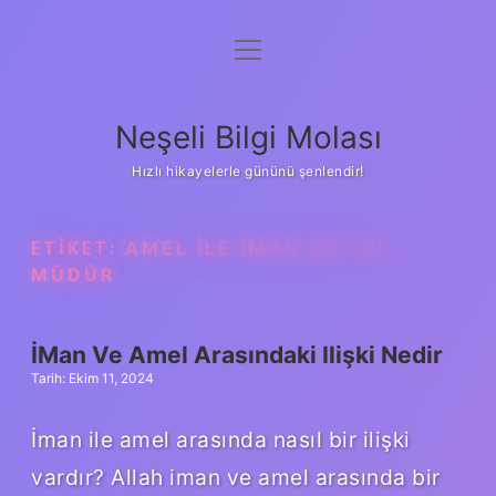
menüyü
Anasayfa
aç
Gizlilik Politikası
Neşeli Bilgi Molası
Yasal Uyarı
Hızlı hikayelerle gününü şenlendir!
Hakkımızda
ETIKET:
AMEL ILE IMAN BÜTÜN
MÜDÜR
İMan Ve Amel Arasındaki Ilişki Nedir
Tarih: Ekim 11, 2024
İman ile amel arasında nasıl bir ilişki
vardır? Allah iman ve amel arasında bir