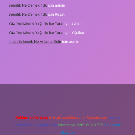
Semitik Ne Demek Tdk
için
admin
Semitik Ne Demek Tdk
için
Reşat
Yüz Temizleme Yağı Ne Işe Yarar
için
admin
Yüz Temizleme Yağı Ne Işe Yarar
için
Yiğithan
Imdat Eylemek Ne Anlama Gelir
için
admin
iş
Reklam ve İletişim:
E-mail:
backlinkpaneli@gmail.com
Teams:
forumhizmeti@gmail.com
Whatsapp: 0262 606 0 726
Telegram:
@karabul