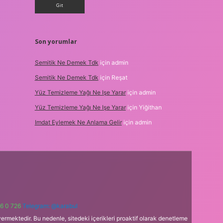
Son yorumlar
Semitik Ne Demek Tdk
için
admin
Semitik Ne Demek Tdk
için
Reşat
Yüz Temizleme Yağı Ne Işe Yarar
için
admin
Yüz Temizleme Yağı Ne Işe Yarar
için
Yiğithan
Imdat Eylemek Ne Anlama Gelir
için
admin
6 0 726
Telegram: @karabul
ermektedir. Bu nedenle, sitedeki içerikleri proaktif olarak denetleme