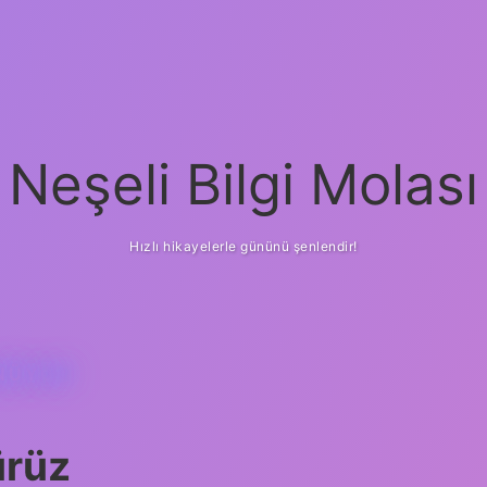
Neşeli Bilgi Molası
Hızlı hikayelerle gününü şenlendir!
ÜNÜYOR
ürüz