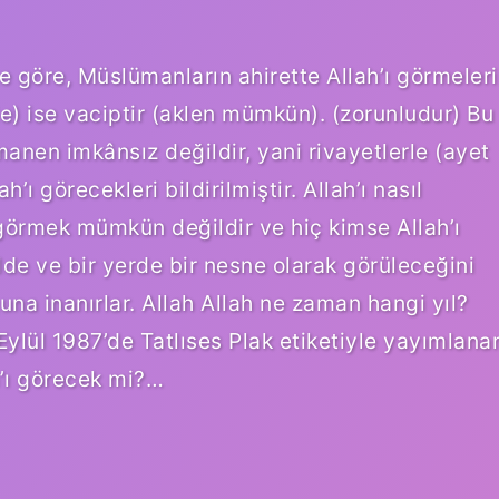
e göre, Müslümanların ahirette Allah’ı görmeleri
rle) ise vaciptir (aklen mümkün). (zorunludur) Bu
manen imkânsız değildir, yani rivayetlerle (ayet
’ı görecekleri bildirilmiştir. Allah’ı nasıl
görmek mümkün değildir ve hiç kimse Allah’ı
ilde ve bir yerde bir nesne olarak görüleceğini
ğuna inanırlar. Allah Allah ne zaman hangi yıl?
 Eylül 1987’de Tatlıses Plak etiketiyle yayımlana
h’ı görecek mi?…