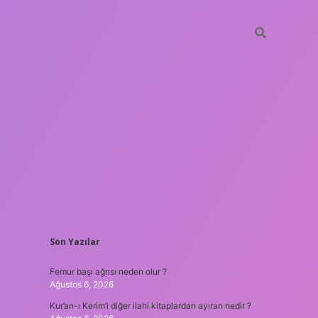
SIDEBAR
Son Yazılar
ilbet giriş
Femur başı ağrısı neden olur ?
Ağustos 6, 2026
Kur’an-ı Kerim’i diğer ilahi kitaplardan ayıran nedir ?