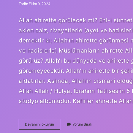
Tarih: Ekim 9, 2024
Allah ahirette görülecek mi? Ehl-i sünnet
aklen caiz, rivayetlerle (ayet ve hadisle
demektir ki; Allah’ın ahirette görünmesi 
ve hadislerle) Müslümanların ahirette Allah
görürüz? Allah’ı bu dünyada ve ahirette 
göremeyecektir. Allah’ın ahirette bir şek
aldatırlar. Aslında, Allah’ın cismani oldu
Allah Allah / Hülya, İbrahim Tatlıses’in 5
stüdyo albümüdür. Kafirler ahirette Alla
Allahı
Devamını okuyun
Yorum Bırak
Ne