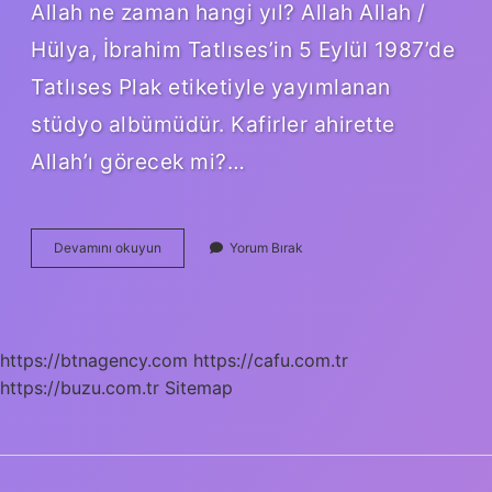
Allah ne zaman hangi yıl? Allah Allah /
Hülya, İbrahim Tatlıses’in 5 Eylül 1987’de
Tatlıses Plak etiketiyle yayımlanan
stüdyo albümüdür. Kafirler ahirette
Allah’ı görecek mi?…
Allahı
Devamını okuyun
Yorum Bırak
Ne
Zaman
Görürüz
https://btnagency.com
https://cafu.com.tr
https://buzu.com.tr
Sitemap