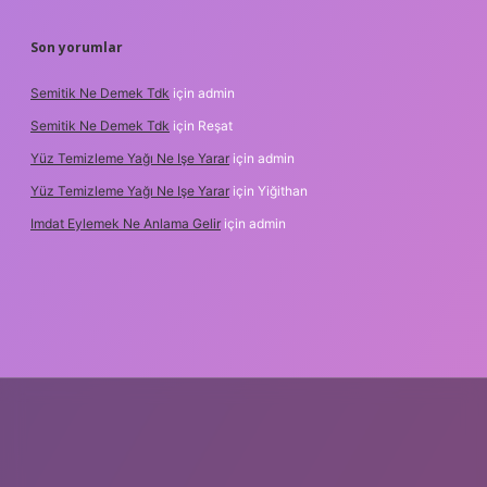
Son yorumlar
Semitik Ne Demek Tdk
için
admin
Semitik Ne Demek Tdk
için
Reşat
Yüz Temizleme Yağı Ne Işe Yarar
için
admin
Yüz Temizleme Yağı Ne Işe Yarar
için
Yiğithan
Imdat Eylemek Ne Anlama Gelir
için
admin
lbet giriş