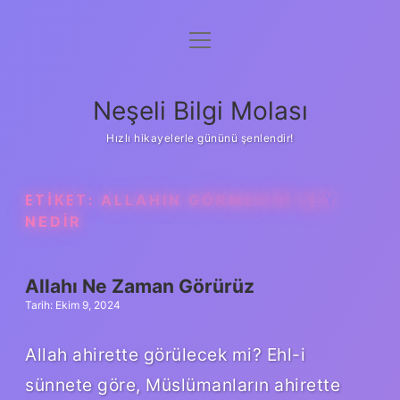
menüyü
Anasayfa
aç
Gizlilik Politikası
Neşeli Bilgi Molası
Yasal Uyarı
Hızlı hikayelerle gününü şenlendir!
Hakkımızda
ETIKET:
ALLAHIN GÖRMEDIĞI ŞEY
NEDIR
Allahı Ne Zaman Görürüz
Tarih: Ekim 9, 2024
Allah ahirette görülecek mi? Ehl-i
sünnete göre, Müslümanların ahirette