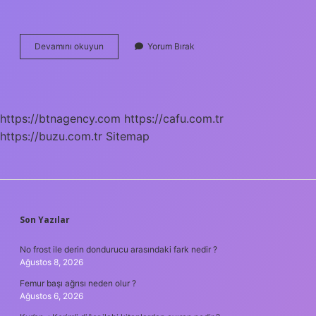
916
Devamını okuyun
Yorum Bırak
Ayar
Altın
Ne
Demek
https://btnagency.com
https://cafu.com.tr
https://buzu.com.tr
Sitemap
SIDEBAR
Son Yazılar
No frost ile derin dondurucu arasındaki fark nedir ?
Ağustos 8, 2026
Femur başı ağrısı neden olur ?
Ağustos 6, 2026