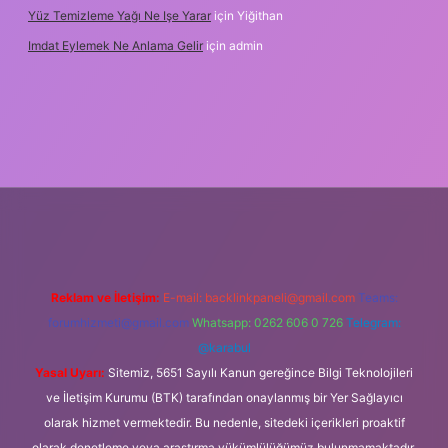
Yüz Temizleme Yağı Ne Işe Yarar
için
Yiğithan
Imdat Eylemek Ne Anlama Gelir
için
admin
iş
Reklam ve İletişim:
E-mail:
backlinkpaneli@gmail.com
Teams:
forumhizmeti@gmail.com
Whatsapp: 0262 606 0 726
Telegram:
@karabul
Yasal Uyarı:
Sitemiz, 5651 Sayılı Kanun gereğince Bilgi Teknolojileri
ve İletişim Kurumu (BTK) tarafından onaylanmış bir Yer Sağlayıcı
olarak hizmet vermektedir. Bu nedenle, sitedeki içerikleri proaktif
olarak denetleme veya araştırma yükümlülüğümüz bulunmamaktadır.