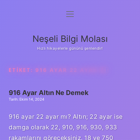
menüyü
Anasayfa
aç
Gizlilik Politikası
Neşeli Bilgi Molası
Yasal Uyarı
Hızlı hikayelerle gününü şenlendir!
Hakkımızda
ETIKET:
916 AYAR 22 AYAR MI
916 Ayar Altın Ne Demek
Tarih: Ekim 14, 2024
916 ayar 22 ayar mı? Altın; 22 ayar ise
damga olarak 22, 910, 916, 930, 933
rakamlarını göreceksiniz. 18 ve 750