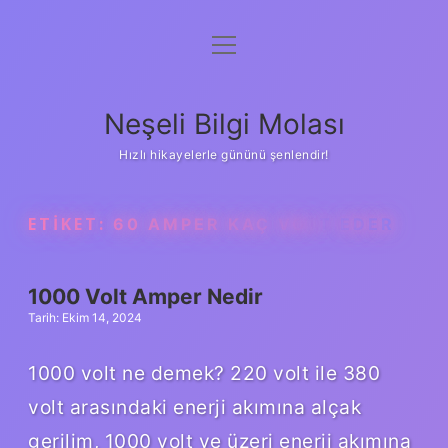
menüyü
Anasayfa
aç
Gizlilik Politikası
Neşeli Bilgi Molası
Yasal Uyarı
Hızlı hikayelerle gününü şenlendir!
Hakkımızda
ETIKET:
60 AMPER KAÇ VOLT EDER
1000 Volt Amper Nedir
Tarih: Ekim 14, 2024
1000 volt ne demek? 220 volt ile 380
volt arasındaki enerji akımına alçak
gerilim, 1000 volt ve üzeri enerji akımına