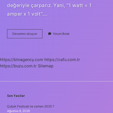
değeriyle çarparız. Yani, “1 watt = 1
amper x 1 volt”.…
1000
Devamını okuyun
Yorum Bırak
Volt
Amper
Nedir
https://btnagency.com
https://cafu.com.tr
https://buzu.com.tr
Sitemap
SIDEBAR
Son Yazılar
Çubuk Festivali ne zaman 2025 ?
Ağustos 9, 2026