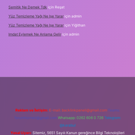
Semitik Ne Demek Tdk
için
Reşat
Yüz Temizleme Yağı Ne Işe Yarar
için
admin
Yüz Temizleme Yağı Ne Işe Yarar
için
Yiğithan
Imdat Eylemek Ne Anlama Gelir
için
admin
iş
Reklam ve İletişim:
E-mail:
backlinkpaneli@gmail.com
Teams:
forumhizmeti@gmail.com
Whatsapp: 0262 606 0 726
Telegram:
@karabul
Yasal Uyarı:
Sitemiz, 5651 Sayılı Kanun gereğince Bilgi Teknolojileri