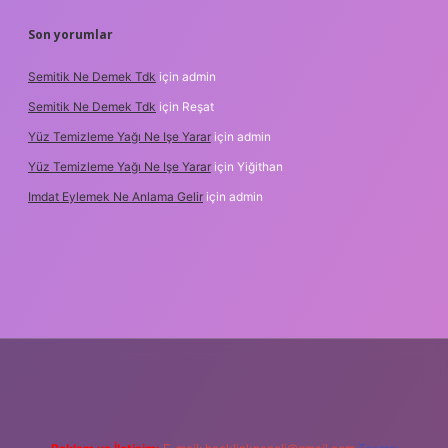
Son yorumlar
Semitik Ne Demek Tdk
için
admin
Semitik Ne Demek Tdk
için
Reşat
Yüz Temizleme Yağı Ne Işe Yarar
için
admin
Yüz Temizleme Yağı Ne Işe Yarar
için
Yiğithan
Imdat Eylemek Ne Anlama Gelir
için
admin
ilbet giriş