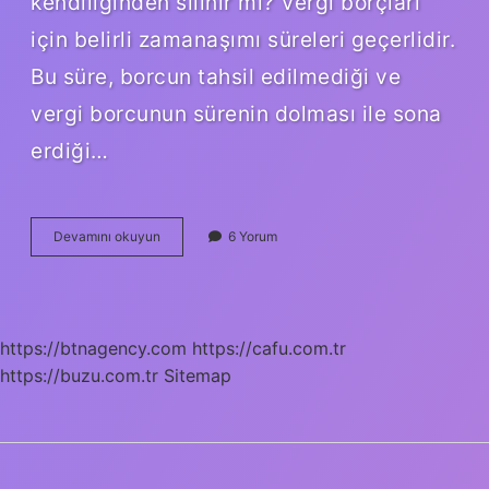
kendiliğinden silinir mi? Vergi borçları
için belirli zamanaşımı süreleri geçerlidir.
Bu süre, borcun tahsil edilmediği ve
vergi borcunun sürenin dolması ile sona
erdiği…
5
Devamını okuyun
6 Yorum
Yıl
Ödenmeyen
Vergi
Borcu
Silinecek
https://btnagency.com
https://cafu.com.tr
Mi
https://buzu.com.tr
Sitemap