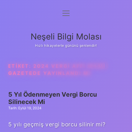
menüyü
Anasayfa
aç
Gizlilik Politikası
Neşeli Bilgi Molası
Yasal Uyarı
Hızlı hikayelerle gününü şenlendir!
Hakkımızda
ETIKET:
2024 VERGI AFFI RESMI
GAZETEDE YAYINLANDI MI
5 Yıl Ödenmeyen Vergi Borcu
Silinecek Mi
Tarih: Eylül 19, 2024
5 yılı geçmiş vergi borcu silinir mi?