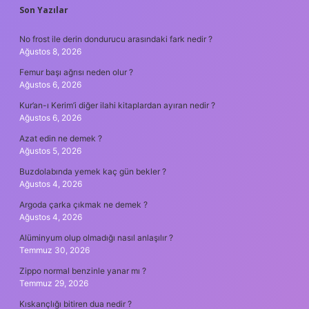
SIDEBAR
Son Yazılar
No frost ile derin dondurucu arasındaki fark nedir ?
Ağustos 8, 2026
Femur başı ağrısı neden olur ?
Ağustos 6, 2026
Kur’an-ı Kerim’i diğer ilahi kitaplardan ayıran nedir ?
Ağustos 6, 2026
Azat edin ne demek ?
Ağustos 5, 2026
Buzdolabında yemek kaç gün bekler ?
Ağustos 4, 2026
Argoda çarka çıkmak ne demek ?
Ağustos 4, 2026
Alüminyum olup olmadığı nasıl anlaşılır ?
Temmuz 30, 2026
Zippo normal benzinle yanar mı ?
Temmuz 29, 2026
Kıskançlığı bitiren dua nedir ?