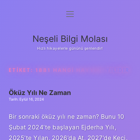
menüyü
Anasayfa
aç
Gizlilik Politikası
Neşeli Bilgi Molası
Yasal Uyarı
Hızlı hikayelerle gününü şenlendir!
Hakkımızda
ETIKET:
1881 HANGI HAYVAN YILIDIR
Öküz Yılı Ne Zaman
Tarih: Eylül 16, 2024
Bir sonraki öküz yılı ne zaman? Bunu 10
Şubat 2024’te başlayan Ejderha Yılı,
2025’te Yılan, 2026’da At, 2027’de Keçi,