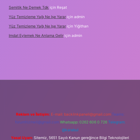
Semitik Ne Demek Tdk
için
Reşat
Yüz Temizleme Yağı Ne Işe Yarar
için
admin
Yüz Temizleme Yağı Ne Işe Yarar
için
Yiğithan
Imdat Eylemek Ne Anlama Gelir
için
admin
iş
Reklam ve İletişim:
E-mail:
backlinkpaneli@gmail.com
Teams:
forumhizmeti@gmail.com
Whatsapp: 0262 606 0 726
Telegram:
@karabul
Yasal Uyarı:
Sitemiz, 5651 Sayılı Kanun gereğince Bilgi Teknolojileri