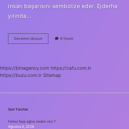
insan başarısını sembolize eder. Ejderha
yılında…
Öküz
Devamını okuyun
8 Yorum
Yılı
Ne
Zaman
https://btnagency.com
https://cafu.com.tr
https://buzu.com.tr
Sitemap
SIDEBAR
Son Yazılar
Femur başı ağrısı neden olur ?
Ağustos 6, 2026