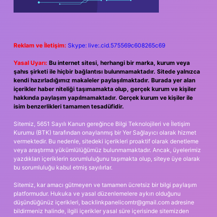
Reklam ve İletişim:
Skype: live:.cid.575569c608265c69
Yasal Uyarı:
Bu internet sitesi, herhangi bir marka, kurum veya
şahıs şirketi ile hiçbir bağlantısı bulunmamaktadır. Sitede yalnızca
kendi hazırladığımız makaleler paylaşılmaktadır. Burada yer alan
içerikler haber niteliği taşımamakta olup, gerçek kurum ve kişiler
hakkında paylaşım yapılmamaktadır. Gerçek kurum ve kişiler ile
isim benzerlikleri tamamen tesadüfidir.
Sitemiz, 5651 Sayılı Kanun gereğince Bilgi Teknolojileri ve İletişim
Kurumu (BTK) tarafından onaylanmış bir Yer Sağlayıcı olarak hizmet
vermektedir. Bu nedenle, sitedeki içerikleri proaktif olarak denetleme
veya araştırma yükümlülüğümüz bulunmamaktadır. Ancak, üyelerimiz
yazdıkları içeriklerin sorumluluğunu taşımakta olup, siteye üye olarak
bu sorumluluğu kabul etmiş sayılırlar.
Sitemiz, kar amacı gütmeyen ve tamamen ücretsiz bir bilgi paylaşım
platformudur. Hukuka ve yasal düzenlemelere aykırı olduğunu
düşündüğünüz içerikleri,
backlinkpanelicomtr@gmail.com
adresine
bildirmeniz halinde, ilgili içerikler yasal süre içerisinde sitemizden