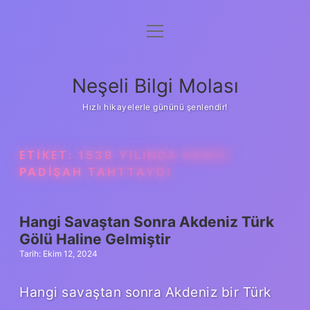
menüyü
Anasayfa
aç
Gizlilik Politikası
Neşeli Bilgi Molası
Yasal Uyarı
Hızlı hikayelerle gününü şenlendir!
Hakkımızda
ETIKET:
1538 YILINDA HANGI
PADIŞAH TAHTTAYDI
Hangi Savaştan Sonra Akdeniz Türk
Gölü Haline Gelmiştir
Tarih: Ekim 12, 2024
Hangi savaştan sonra Akdeniz bir Türk