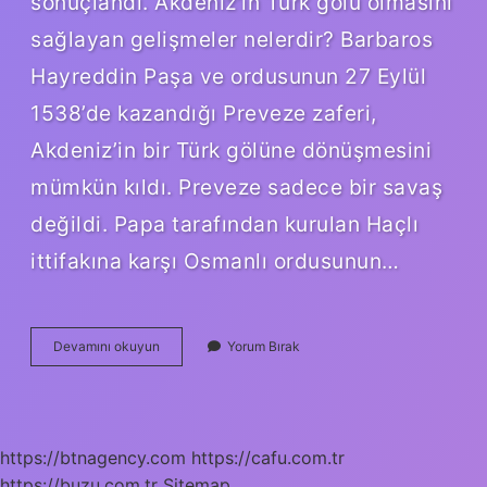
sonuçlandı. Akdeniz’in Türk gölü olmasını
sağlayan gelişmeler nelerdir? Barbaros
Hayreddin Paşa ve ordusunun 27 Eylül
1538’de kazandığı Preveze zaferi,
Akdeniz’in bir Türk gölüne dönüşmesini
mümkün kıldı. Preveze sadece bir savaş
değildi. Papa tarafından kurulan Haçlı
ittifakına karşı Osmanlı ordusunun…
Hangi
Devamını okuyun
Yorum Bırak
Savaştan
Sonra
Akdeniz
Türk
Gölü
https://btnagency.com
https://cafu.com.tr
Haline
https://buzu.com.tr
Gelmiştir
Sitemap