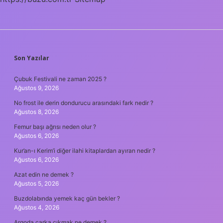
SIDEBAR
Son Yazılar
Çubuk Festivali ne zaman 2025 ?
Ağustos 9, 2026
No frost ile derin dondurucu arasındaki fark nedir ?
Ağustos 8, 2026
Femur başı ağrısı neden olur ?
Ağustos 6, 2026
Kur’an-ı Kerim’i diğer ilahi kitaplardan ayıran nedir ?
Ağustos 6, 2026
Azat edin ne demek ?
Ağustos 5, 2026
Buzdolabında yemek kaç gün bekler ?
Ağustos 4, 2026
Argoda çarka çıkmak ne demek ?