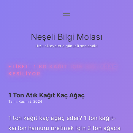
menüyü
Anasayfa
aç
Gizlilik Politikası
Neşeli Bilgi Molası
Yasal Uyarı
Hızlı hikayelerle gününü şenlendir!
Hakkımızda
ETIKET:
1 KG KAĞIT IÇIN KAÇ AĞAÇ
KESILIYOR
1 Ton Atık Kağıt Kaç Ağaç
Tarih: Kasım 2, 2024
1 ton kağıt kaç ağaç eder? 1 ton kağıt-
karton hamuru üretmek için 2 ton ağaca