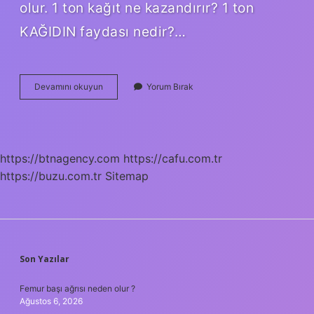
olur. 1 ton kağıt ne kazandırır? 1 ton
KAĞIDIN faydası nedir?…
1
Devamını okuyun
Yorum Bırak
Ton
Atık
Kağıt
Kaç
Ağaç
https://btnagency.com
https://cafu.com.tr
https://buzu.com.tr
Sitemap
SIDEBAR
Son Yazılar
Femur başı ağrısı neden olur ?
Ağustos 6, 2026