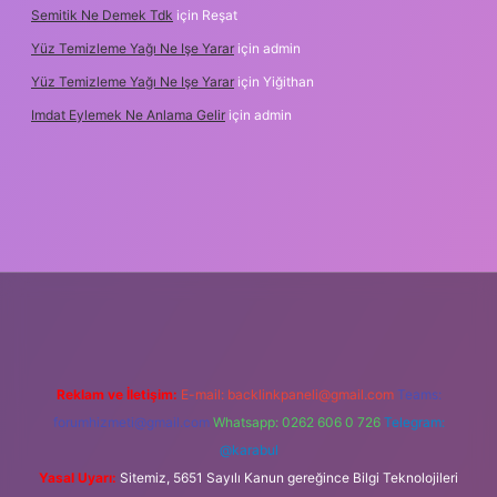
Semitik Ne Demek Tdk
için
Reşat
Yüz Temizleme Yağı Ne Işe Yarar
için
admin
Yüz Temizleme Yağı Ne Işe Yarar
için
Yiğithan
Imdat Eylemek Ne Anlama Gelir
için
admin
iş
Reklam ve İletişim:
E-mail:
backlinkpaneli@gmail.com
Teams:
forumhizmeti@gmail.com
Whatsapp: 0262 606 0 726
Telegram:
@karabul
Yasal Uyarı:
Sitemiz, 5651 Sayılı Kanun gereğince Bilgi Teknolojileri