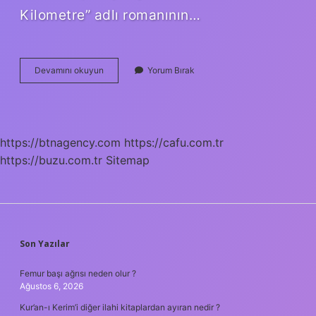
Kilometre” adlı romanının…
0000
Devamını okuyun
Yorum Bırak
Kitap
Kaç
Sayfa
https://btnagency.com
https://cafu.com.tr
https://buzu.com.tr
Sitemap
SIDEBAR
Son Yazılar
Femur başı ağrısı neden olur ?
Ağustos 6, 2026
Kur’an-ı Kerim’i diğer ilahi kitaplardan ayıran nedir ?