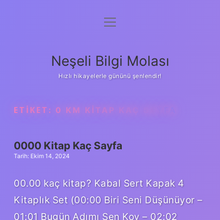
menüyü
Anasayfa
aç
Gizlilik Politikası
Neşeli Bilgi Molası
Yasal Uyarı
Hızlı hikayelerle gününü şenlendir!
Hakkımızda
ETIKET:
0 KM KITAP KAÇ SAYFA
0000 Kitap Kaç Sayfa
Tarih: Ekim 14, 2024
00.00 kaç kitap? Kabal Sert Kapak 4
Kitaplık Set (00:00 Biri Seni Düşünüyor –
01:01 Bugün Adımı Sen Koy – 02:02