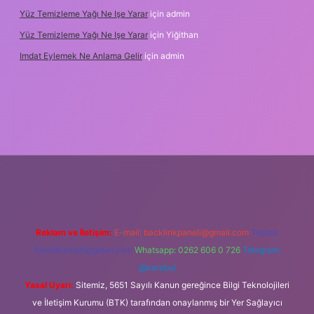
Yüz Temizleme Yağı Ne Işe Yarar
için
admin
Yüz Temizleme Yağı Ne Işe Yarar
için
Yiğithan
Imdat Eylemek Ne Anlama Gelir
için
admin
riş
Reklam ve İletişim:
E-mail:
backlinkpaneli@gmail.com
Teams:
forumhizmeti@gmail.com
Whatsapp: 0262 606 0 726
Telegram:
@karabul
Yasal Uyarı:
Sitemiz, 5651 Sayılı Kanun gereğince Bilgi Teknolojileri
ve İletişim Kurumu (BTK) tarafından onaylanmış bir Yer Sağlayıcı