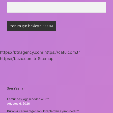
https://btnagency.com
https://cafu.com.tr
https://buzu.com.tr
Sitemap
SIDEBAR
Son Yazılar
Femur başı ağrısı neden olur ?
Ağustos 6, 2026
Kur’an-ı Kerim’i diğer ilahi kitaplardan ayıran nedir ?