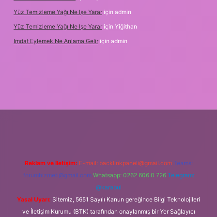
Yüz Temizleme Yağı Ne Işe Yarar
için
admin
Yüz Temizleme Yağı Ne Işe Yarar
için
Yiğithan
Imdat Eylemek Ne Anlama Gelir
için
admin
iş
Reklam ve İletişim:
E-mail:
backlinkpaneli@gmail.com
Teams:
forumhizmeti@gmail.com
Whatsapp: 0262 606 0 726
Telegram:
@karabul
Yasal Uyarı:
Sitemiz, 5651 Sayılı Kanun gereğince Bilgi Teknolojileri
ve İletişim Kurumu (BTK) tarafından onaylanmış bir Yer Sağlayıcı