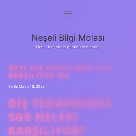
menüyü
Anasayfa
aç
Gizlilik Politikası
Neşeli Bilgi Molası
Yasal Uyarı
Hızlı hikayelerle gününü şenlendir!
Hakkımızda
ÖZEL DIŞ POLIKLINIĞI SGK
KARŞILIYOR MU
Tarih: Mayıs 18, 2025
DIŞ TEDAVISINDE
SGK NELERI
KARŞILIYOR?